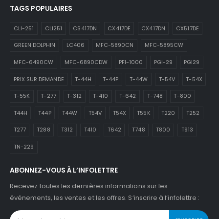
TAGS POPULAIRES
CLI-251
CLI251
CS417DN
CX417DE
CX417DN
CX517DE
GREEN DOLPHIN
LC406
MFC-5890CN
MFC-5895CW
MFC-6490CW
MFC-6890CDW
PFI-1000
PGI-29
PGI29
PRIX SUR DEMANDE
T-44H
T-44P
T-44W
T-54V
T-54X
T-55K
T-277
T-312
T-410
T-642
T-748
T-800
T44H
T44P
T44W
T54V
T54X
T55K
T220
T252
T277
T288
T312
T410
T642
T748
T800
T913
TN-229
ABONNEZ-VOUS À L’INFOLETTRE
Recevez toutes les dernières informations sur les
événements, les ventes et les offres. S’inscrire à l’infolettre :