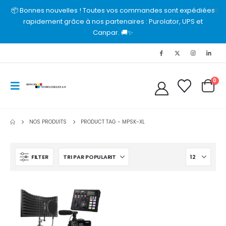
📦 Bonnes nouvelles ! Toutes vos commandes sont expédiées
rapidement grâce à nos partenaires : Purolator, UPS et
Canpar. 🚚✨
0
NOS PRODUITS
PRODUCT TAG -
MPSK-XL
FILTER