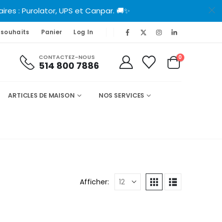
es : Purolator, UPS et Canpar. 🚚✨
 souhaits
Panier
Log In
CONTACTEZ-NOUS
0
514 800 7886
ARTICLES DE MAISON
NOS SERVICES
Afficher: