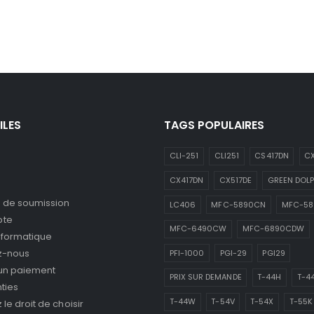
ILES
TAGS POPULAIRES
CLI-251
CLI251
CS417DN
CX
CX417DN
CX517DE
GREEN DOLP
de soumission
LC406
MFC-5890CN
MFC-5
pte
MFC-6490CW
MFC-6890CDW
nformatique
z-nous
PFI-1000
PGI-29
PGI29
 un paiement
PRIX SUR DEMANDE
T-44H
T-4
ties
T-44W
T-54V
T-54X
T-55K
le droit de choisir