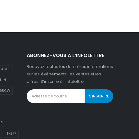
ABONNEZ-VOUS À L’INFOLETTRE
Recevez toutes les dernières informations
417DE
sur les événements, les ventes et les
HIN
offres. S’inscrire à l’infolettre :
895CW
4P
T-277