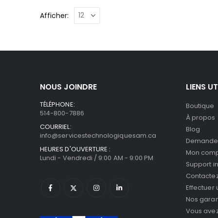
Afficher:
NOUS JOINDRE
LIENS UT
TÉLÉPHONE:
Boutique
514-800-7886
À propos
COURRIEL:
Blog
info@servicestechnologiquesam.ca
Demande 
HEURES D'OUVERTURE :
Mon com
Lundi - Vendredi / 9:00 AM - 9:00 PM
Support i
Contacte
Effectuer
Nos garan
Vous avez 