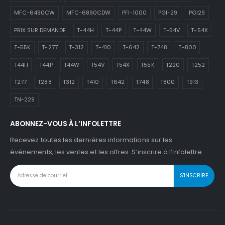
MFC-6490CW
MFC-6890CDW
PFI-1000
PGI-29
PGI29
PRIX SUR DEMANDE
T-44H
T-44P
T-44W
T-54V
T-54X
T-55K
T-277
T-312
T-410
T-642
T-748
T-800
T44H
T44P
T44W
T54V
T54X
T55K
T220
T252
T277
T288
T312
T410
T642
T748
T800
T913
TN-229
ABONNEZ-VOUS À L’INFOLETTRE
Recevez toutes les dernières informations sur les
événements, les ventes et les offres. S’inscrire à l’infolettre :