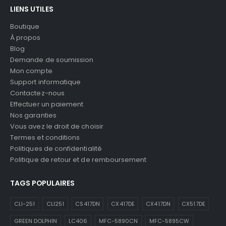
LIENS UTILES
Boutique
À propos
Blog
Demande de soumission
Mon compte
Support informatique
Contactez-nous
Effectuer un paiement
Nos garanties
Vous avez le droit de choisir
Termes et conditions
Politiques de confidentialité
Politique de retour et de remboursement
TAGS POPULAIRES
CLI-251
CLI251
CS417DN
CX417DE
CX417DN
CX517DE
GREEN DOLPHIN
LC406
MFC-5890CN
MFC-5895CW