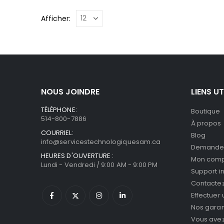
Afficher:
NOUS JOINDRE
LIENS UT
TÉLÉPHONE:
Boutique
514-800-7886
À propos
COURRIEL:
Blog
info@servicestechnologiquesam.ca
Demande 
HEURES D'OUVERTURE :
Mon com
Lundi - Vendredi / 9:00 AM - 9:00 PM
Support i
Contacte
Effectuer
Nos garan
Vous avez 