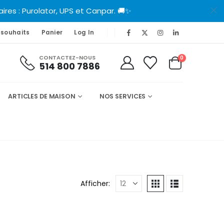
es : Purolator, UPS et Canpar. 🚚✨
 souhaits
Panier
Log In
CONTACTEZ-NOUS
0
514 800 7886
ARTICLES DE MAISON
NOS SERVICES
Afficher: