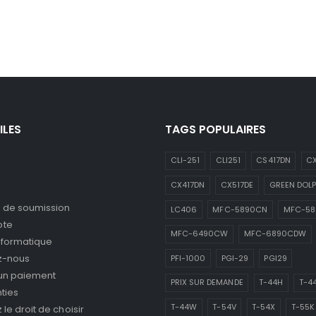
ILES
TAGS POPULAIRES
CLI-251
CLI251
CS417DN
CX
CX417DN
CX517DE
GREEN DOLP
de soumission
LC406
MFC-5890CN
MFC-5
pte
MFC-6490CW
MFC-6890CDW
nformatique
z-nous
PFI-1000
PGI-29
PGI29
 un paiement
PRIX SUR DEMANDE
T-44H
T-4
ties
T-44W
T-54V
T-54X
T-55K
le droit de choisir