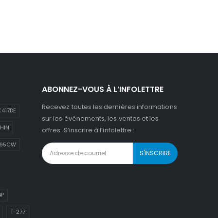
ABONNEZ-VOUS À L’INFOLETTRE
Recevez toutes les dernières informations
417DE
sur les événements, les ventes et les
HIN
offres. S’inscrire à l’infolettre :
895CW
4P
T-277