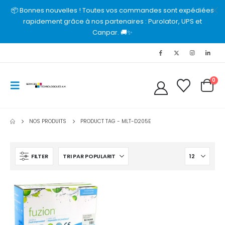
📦 Bonnes nouvelles ! Toutes vos commandes sont expédiées
rapidement grâce à nos partenaires : Purolator, UPS et
Canpar. 🚚✨
0
NOS PRODUITS
PRODUCT TAG -
MLT-D205E
FILTER