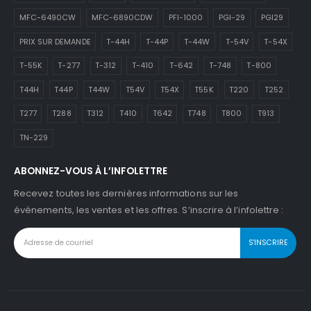
MFC-6490CW
MFC-6890CDW
PFI-1000
PGI-29
PGI29
PRIX SUR DEMANDE
T-44H
T-44P
T-44W
T-54V
T-54X
T-55K
T-277
T-312
T-410
T-642
T-748
T-800
T44H
T44P
T44W
T54V
T54X
T55K
T220
T252
T277
T288
T312
T410
T642
T748
T800
T913
TN-229
ABONNEZ-VOUS À L’INFOLETTRE
Recevez toutes les dernières informations sur les
événements, les ventes et les offres. S’inscrire à l’infolettre :