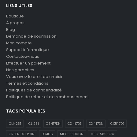
LIENS UTILES
Boutique
À propos
Blog
Demande de soumission
Mon compte
Support informatique
Contactez-nous
Effectuer un paiement
Nos garanties
Vous avez le droit de choisir
Termes et conditions
Politiques de confidentialité
Politique de retour et de remboursement
TAGS POPULAIRES
CLI-251
CLI251
CS417DN
CX417DE
CX417DN
CX517DE
GREEN DOLPHIN
LC406
MFC-5890CN
MFC-5895CW