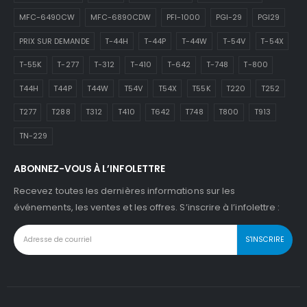
MFC-6490CW
MFC-6890CDW
PFI-1000
PGI-29
PGI29
PRIX SUR DEMANDE
T-44H
T-44P
T-44W
T-54V
T-54X
T-55K
T-277
T-312
T-410
T-642
T-748
T-800
T44H
T44P
T44W
T54V
T54X
T55K
T220
T252
T277
T288
T312
T410
T642
T748
T800
T913
TN-229
ABONNEZ-VOUS À L’INFOLETTRE
Recevez toutes les dernières informations sur les
événements, les ventes et les offres. S’inscrire à l’infolettre :