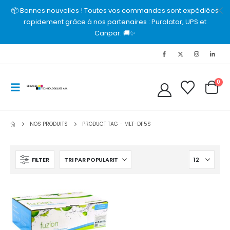
📦 Bonnes nouvelles ! Toutes vos commandes sont expédiées
rapidement grâce à nos partenaires : Purolator, UPS et
Canpar. 🚚✨
0
NOS PRODUITS
PRODUCT TAG -
MLT-D115S
FILTER