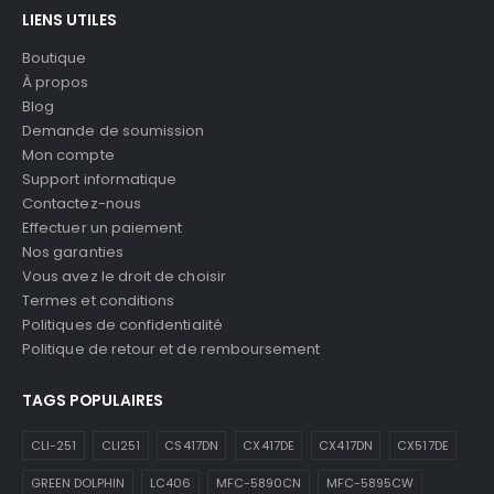
LIENS UTILES
Boutique
À propos
Blog
Demande de soumission
Mon compte
Support informatique
Contactez-nous
Effectuer un paiement
Nos garanties
Vous avez le droit de choisir
Termes et conditions
Politiques de confidentialité
Politique de retour et de remboursement
TAGS POPULAIRES
CLI-251
CLI251
CS417DN
CX417DE
CX417DN
CX517DE
GREEN DOLPHIN
LC406
MFC-5890CN
MFC-5895CW