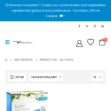
📦 Bonnes nouvelles ! Toutes vos commandes sont expédiées
rapidement grâce à nos partenaires : Purolator, UPS et
Canpar. 🚚✨
0
NOS PRODUITS
PRODUCT TAG -
ML-1710D3
FILTER