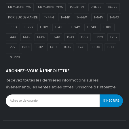
MFC-6490CW
MFC-6890CDW
PFI-1000
PGI-29
PGI29
PRIX SUR DEMANDE
T-44H
T-44P
T-44W
T-54V
T-54X
T-55K
T-277
T-312
T-410
T-642
T-748
T-800
T44H
T44P
T44W
T54V
T54X
T55K
T220
T252
T277
T288
T312
T410
T642
T748
T800
T913
TN-229
ABONNEZ-VOUS À L’INFOLETTRE
Recevez toutes les dernières informations sur les
événements, les ventes et les offres. S’inscrire à l’infolettre :