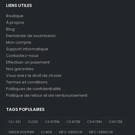
LIENS UTILES
Boutique
À propos
Blog
Demande de soumission
Mon compte
Support informatique
Contactez-nous
Effectuer un paiement
Nos garanties
Vous avez le droit de choisir
Termes et conditions
Politiques de confidentialité
Politique de retour et de remboursement
TAGS POPULAIRES
CLI-251
CLI251
CS417DN
CX417DE
CX417DN
CX517DE
GREEN DOLPHIN
LC406
MFC-5890CN
MFC-5895CW