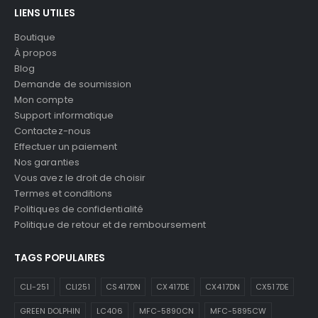
LIENS UTILES
Boutique
À propos
Blog
Demande de soumission
Mon compte
Support informatique
Contactez-nous
Effectuer un paiement
Nos garanties
Vous avez le droit de choisir
Termes et conditions
Politiques de confidentialité
Politique de retour et de remboursement
TAGS POPULAIRES
CLI-251
CLI251
CS417DN
CX417DE
CX417DN
CX517DE
GREEN DOLPHIN
LC406
MFC-5890CN
MFC-5895CW