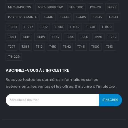
MFC-6490CW
MFC-6890CDW
PFI-1000
PGI-29
PGI29
PRIX SUR DEMANDE
T-44H
T-44P
T-44W
T-54V
T-54X
T-55K
T-277
T-312
T-410
T-642
T-748
T-800
T44H
T44P
T44W
T54V
T54X
T55K
T220
T252
T277
T288
T312
T410
T642
T748
T800
T913
TN-229
ABONNEZ-VOUS À L’INFOLETTRE
Recevez toutes les dernières informations sur les
événements, les ventes et les offres. S’inscrire à l’infolettre :