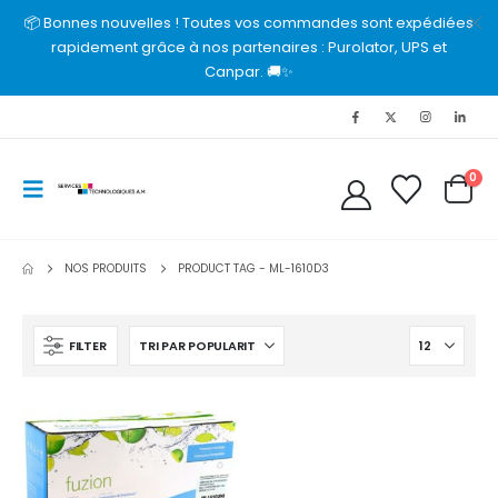
📦 Bonnes nouvelles ! Toutes vos commandes sont expédiées
rapidement grâce à nos partenaires : Purolator, UPS et
Canpar. 🚚✨
0
NOS PRODUITS
PRODUCT TAG -
ML-1610D3
FILTER