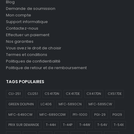
Blog
Demande de soumission
Mon compte
Support informatique
Contactez-nous
Effectuer un paiement
Nos garanties
Vous avez le droit de choisir
Termes et conditions
Politiques de confidentialité
Politique de retour et de remboursement
TAGS POPULAIRES
CLI-251
CLI251
CS417DN
CX417DE
CX417DN
CX517DE
GREEN DOLPHIN
LC406
MFC-5890CN
MFC-5895CW
MFC-6490CW
MFC-6890CDW
PFI-1000
PGI-29
PGI29
PRIX SUR DEMANDE
T-44H
T-44P
T-44W
T-54V
T-54X