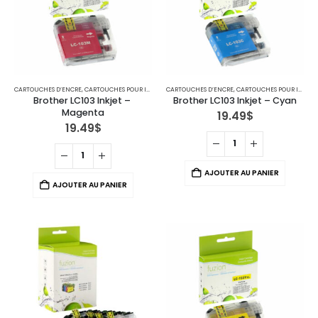
CARTOUCHES D’ENCRE
,
CARTOUCHES POUR IMPRIMANTES BROTHER
CARTOUCHES D’ENCRE
,
IMPRIMANTE JET D'ENCRE
,
CARTOUCHES POUR IMPRIMANTES BROTHER
Brother LC103 Inkjet – 
Brother LC103 Inkjet – Cyan
Magenta
19.49
$
19.49
$
AJOUTER AU PANIER
AJOUTER AU PANIER