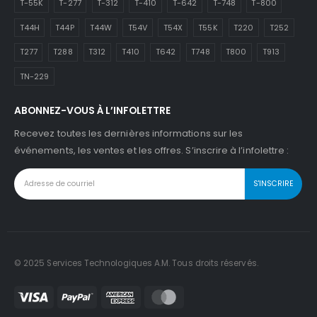
T-55K
T-277
T-312
T-410
T-642
T-748
T-800
T44H
T44P
T44W
T54V
T54X
T55K
T220
T252
T277
T288
T312
T410
T642
T748
T800
T913
TN-229
ABONNEZ-VOUS À L’INFOLETTRE
Recevez toutes les dernières informations sur les
événements, les ventes et les offres. S’inscrire à l’infolettre :
© 2025 Services Technologiques A.M. Tous droits réservés.