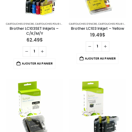
CARTOUCHES D’ENCRE
,
CARTOUCHES POUR IMPRIMANTES BROTHER
CARTOUCHES D’ENCRE
,
IMPRIMANTE JET D'ENCRE
,
CARTOUCHES POUR IMPRIMANTES BROTHER
Brother LC103SET Inkjets – 
Brother LC103 Inkjet – Yellow
C/K/M/Y
19.49
$
62.49
$
AJOUTER AU PANIER
AJOUTER AU PANIER