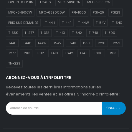
GREEN DOLPHIN
LC406
MFC-5890CN
MFC-5895CW
MFC-6490CW
MFC-6890CDW
PFI-1000
PGI-29
PGI29
PRIX SUR DEMANDE
T-44H
T-44P
T-44W
T-54V
T-54X
T-55K
T-277
T-312
T-410
T-642
T-748
T-800
T44H
T44P
T44W
T54V
T54X
T55K
T220
T252
T277
T288
T312
T410
T642
T748
T800
T913
TN-229
ABONNEZ-VOUS À L’INFOLETTRE
Recevez toutes les dernières informations sur les
événements, les ventes et les offres. S’inscrire à l’infolettre :