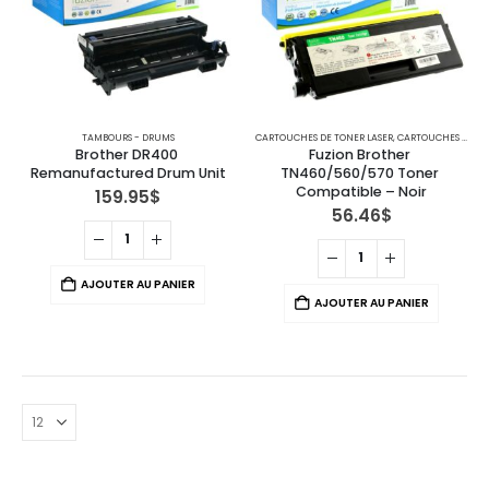
TAMBOURS - DRUMS
CARTOUCHES DE TONER LASER
,
CARTOUCHES POUR IMPRIMANTES BROTHER
Brother DR400 
Fuzion Brother 
Remanufactured Drum Unit
TN460/560/570 Toner 
Compatible – Noir
159.95
$
56.46
$
AJOUTER AU PANIER
AJOUTER AU PANIER