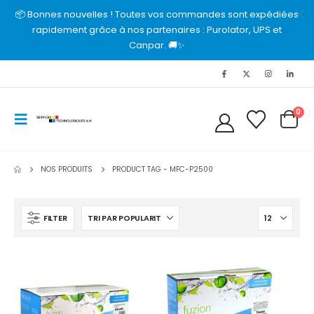
📦 Bonnes nouvelles ! Toutes vos commandes sont expédiées
rapidement grâce à nos partenaires : Purolator, UPS et
Canpar. 🚚✨
0
NOS PRODUITS
PRODUCT TAG -
MFC-P2500
FILTER