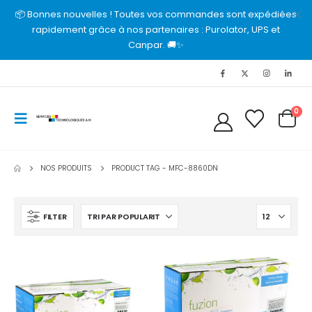
📦 Bonnes nouvelles ! Toutes vos commandes sont expédiées
rapidement grâce à nos partenaires : Purolator, UPS et
Canpar. 🚚✨
0
NOS PRODUITS
PRODUCT TAG -
MFC-8860DN
FILTER