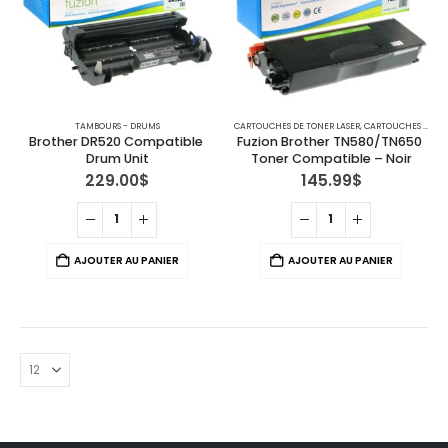
TAMBOURS - DRUMS
CARTOUCHES DE TONER LASER
,
CARTOUCHES POUR IMPRIMANTES BROTHER
Brother DR520 Compatible 
Fuzion Brother TN580/TN650 
Drum Unit
Toner Compatible – Noir
229.00
$
145.99
$
AJOUTER AU PANIER
AJOUTER AU PANIER