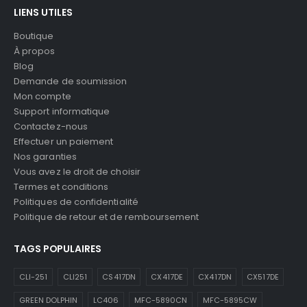
LIENS UTILES
Boutique
À propos
Blog
Demande de soumission
Mon compte
Support informatique
Contactez-nous
Effectuer un paiement
Nos garanties
Vous avez le droit de choisir
Termes et conditions
Politiques de confidentialité
Politique de retour et de remboursement
TAGS POPULAIRES
CLI-251
CLI251
CS417DN
CX417DE
CX417DN
CX517DE
GREEN DOLPHIN
LC406
MFC-5890CN
MFC-5895CW