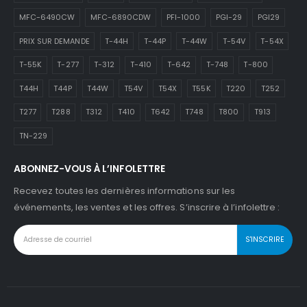
MFC-6490CW
MFC-6890CDW
PFI-1000
PGI-29
PGI29
PRIX SUR DEMANDE
T-44H
T-44P
T-44W
T-54V
T-54X
T-55K
T-277
T-312
T-410
T-642
T-748
T-800
T44H
T44P
T44W
T54V
T54X
T55K
T220
T252
T277
T288
T312
T410
T642
T748
T800
T913
TN-229
ABONNEZ-VOUS À L’INFOLETTRE
Recevez toutes les dernières informations sur les
événements, les ventes et les offres. S’inscrire à l’infolettre :