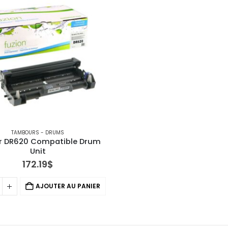
,
TAMBOURS - DRUMS
TAMBOURS - DRUMS
r DR620 Compatible Drum 
Unit
172.19
$
AJOUTER AU PANIER