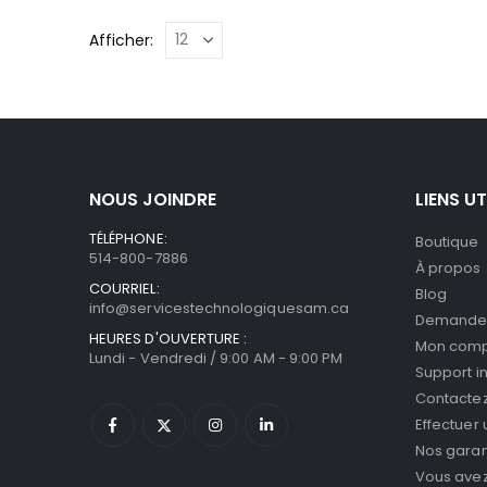
Afficher:
NOUS JOINDRE
LIENS UT
TÉLÉPHONE:
Boutique
514-800-7886
À propos
COURRIEL:
Blog
info@servicestechnologiquesam.ca
Demande 
HEURES D'OUVERTURE :
Mon com
Lundi - Vendredi / 9:00 AM - 9:00 PM
Support i
Contacte
Effectuer
Nos garan
Vous avez 