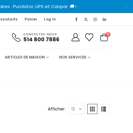
es : Purolator, UPS et Canpar. 🚚✨
 souhaits
Panier
Log In
CONTACTEZ-NOUS
0
514 800 7886
ARTICLES DE MAISON
NOS SERVICES
Afficher: