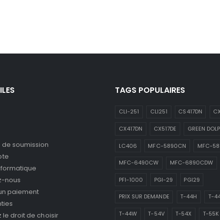
ILES
TAGS POPULAIRES
CLI-251
CLI251
CS417DN
CX
CX417DN
CX517DE
GREEN DOLP
de soumission
LC406
MFC-5890CN
MFC-5
pte
MFC-6490CW
MFC-6890CDW
nformatique
z-nous
PFI-1000
PGI-29
PGI29
 un paiement
PRIX SUR DEMANDE
T-44H
T-4
ties
T-44W
T-54V
T-54X
T-55K
le droit de choisir