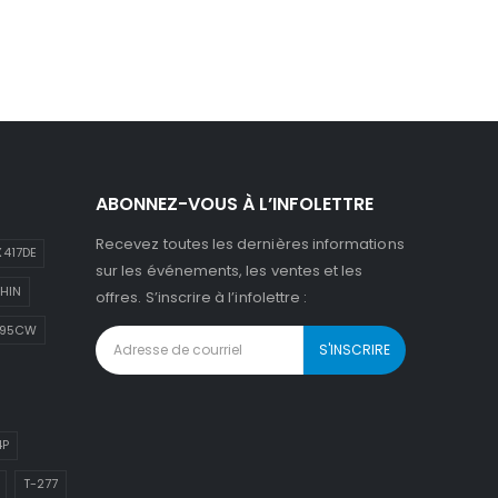
ABONNEZ-VOUS À L’INFOLETTRE
Recevez toutes les dernières informations
417DE
sur les événements, les ventes et les
HIN
offres. S’inscrire à l’infolettre :
895CW
4P
T-277