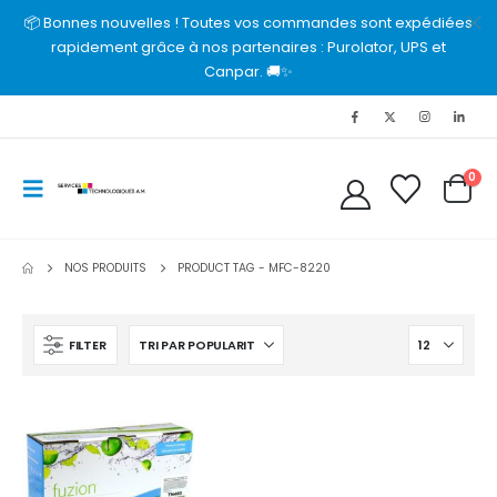
📦 Bonnes nouvelles ! Toutes vos commandes sont expédiées
rapidement grâce à nos partenaires : Purolator, UPS et
Canpar. 🚚✨
0
NOS PRODUITS
PRODUCT TAG -
MFC-8220
FILTER