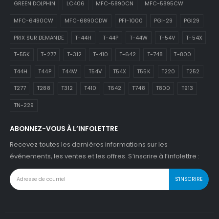
GREEN DOLPHIN
LC406
MFC-5890CN
MFC-5895CW
MFC-6490CW
MFC-6890CDW
PFI-1000
PGI-29
PGI29
PRIX SUR DEMANDE
T-44H
T-44P
T-44W
T-54V
T-54X
T-55K
T-277
T-312
T-410
T-642
T-748
T-800
T44H
T44P
T44W
T54V
T54X
T55K
T220
T252
T277
T288
T312
T410
T642
T748
T800
T913
TN-229
ABONNEZ-VOUS À L’INFOLETTRE
Recevez toutes les dernières informations sur les
événements, les ventes et les offres. S’inscrire à l’infolettre :