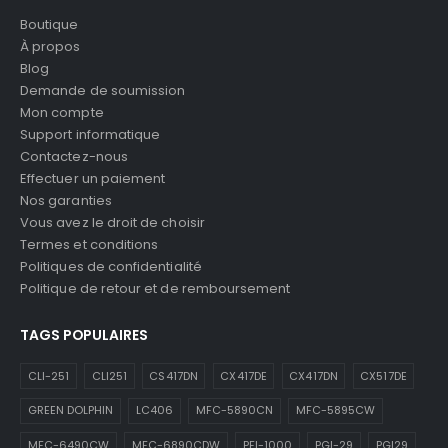
Boutique
À propos
Blog
Demande de soumission
Mon compte
Support informatique
Contactez-nous
Effectuer un paiement
Nos garanties
Vous avez le droit de choisir
Termes et conditions
Politiques de confidentialité
Politique de retour et de remboursement
TAGS POPULAIRES
CLI-251
CLI251
CS417DN
CX417DE
CX417DN
CX517DE
GREEN DOLPHIN
LC406
MFC-5890CN
MFC-5895CW
MFC-6490CW
MFC-6890CDW
PFI-1000
PGI-29
PGI29