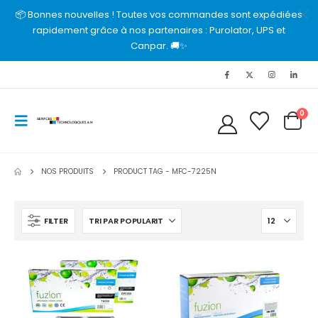
📦 Bonnes nouvelles ! Toutes vos commandes sont expédiées
rapidement grâce à nos partenaires : Purolator, UPS et
Canpar. 🚚✨
0
NOS PRODUITS
PRODUCT TAG -
MFC-7225N
FILTER