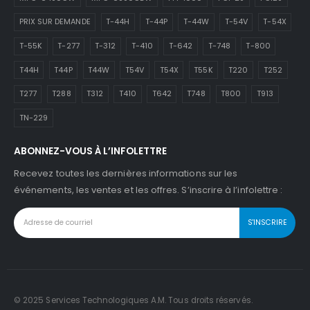
PRIX SUR DEMANDE
T-44H
T-44P
T-44W
T-54V
T-54X
T-55K
T-277
T-312
T-410
T-642
T-748
T-800
T44H
T44P
T44W
T54V
T54X
T55K
T220
T252
T277
T288
T312
T410
T642
T748
T800
T913
TN-229
ABONNEZ-VOUS À L’INFOLETTRE
Recevez toutes les dernières informations sur les
événements, les ventes et les offres. S’inscrire à l’infolettre :
© 2025 Services Technologiques A.M. Tous droits réservés.