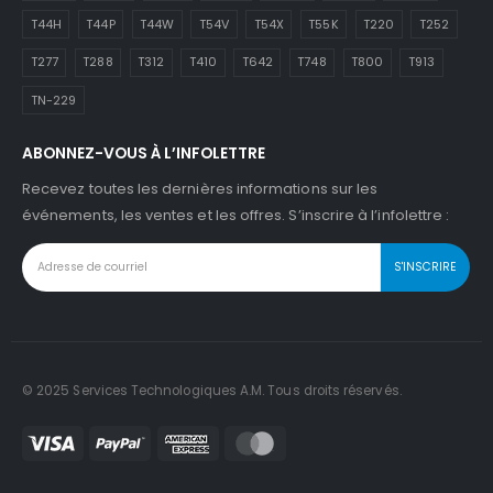
T44H
T44P
T44W
T54V
T54X
T55K
T220
T252
T277
T288
T312
T410
T642
T748
T800
T913
TN-229
ABONNEZ-VOUS À L’INFOLETTRE
Recevez toutes les dernières informations sur les
événements, les ventes et les offres. S’inscrire à l’infolettre :
© 2025 Services Technologiques A.M. Tous droits réservés.