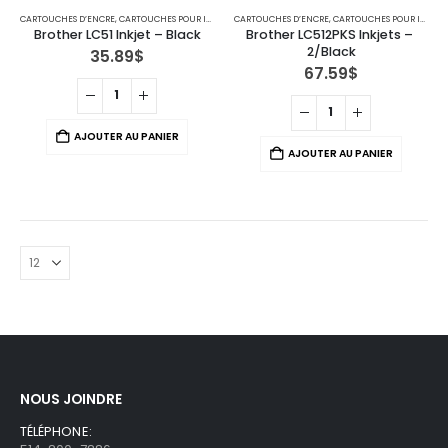
CARTOUCHES D’ENCRE
,
CARTOUCHES POUR IMPRIMANTES BROTHER
CARTOUCHES D’ENCRE
,
IMPRIMANTE JET D'ENCRE
,
CARTOUCHES POUR IMPRIMANTES BROTHER
Brother LC51 Inkjet – Black
Brother LC512PKS Inkjets – 
2/Black
35.89
$
67.59
$
AJOUTER AU PANIER
AJOUTER AU PANIER
NOUS JOINDRE
TÉLÉPHONE: