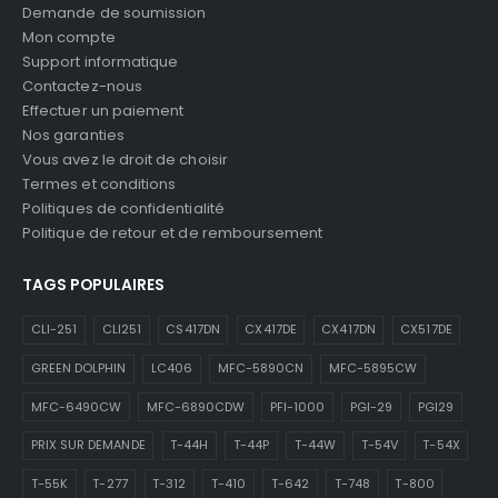
Demande de soumission
Mon compte
Support informatique
Contactez-nous
Effectuer un paiement
Nos garanties
Vous avez le droit de choisir
Termes et conditions
Politiques de confidentialité
Politique de retour et de remboursement
TAGS POPULAIRES
CLI-251
CLI251
CS417DN
CX417DE
CX417DN
CX517DE
GREEN DOLPHIN
LC406
MFC-5890CN
MFC-5895CW
MFC-6490CW
MFC-6890CDW
PFI-1000
PGI-29
PGI29
PRIX SUR DEMANDE
T-44H
T-44P
T-44W
T-54V
T-54X
T-55K
T-277
T-312
T-410
T-642
T-748
T-800