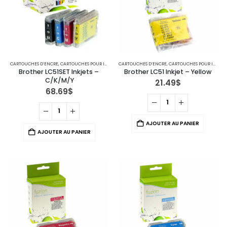
CARTOUCHES D’ENCRE
,
CARTOUCHES POUR IMPRIMANTES BROTHER
CARTOUCHES D’ENCRE
,
IMPRIMANTE JET D'ENCRE
,
CARTOUCHES POUR IMPRIMANTES BROTHER
Brother LC51SET Inkjets – 
Brother LC51 Inkjet – Yellow
C/K/M/Y
21.49
$
68.69
$
AJOUTER AU PANIER
AJOUTER AU PANIER