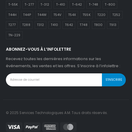
T-55K
T-277
T-312
T-410
T-642
T-748
T-800
T44H
T44P
T44W
T54V
T54X
T55K
T220
T252
T277
T288
T312
T410
T642
T748
T800
T913
TN-229
ABONNEZ-VOUS À L’INFOLETTRE
Recevez toutes les dernières informations sur les
événements, les ventes et les offres. S’inscrire à l’infolettre :
© 2025 Services Technologiques A.M. Tous droits réservés.