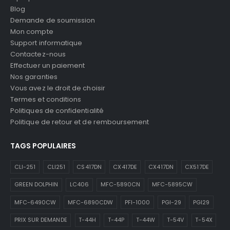
Blog
Demande de soumission
Mon compte
Support informatique
Contactez-nous
Effectuer un paiement
Nos garanties
Vous avez le droit de choisir
Termes et conditions
Politiques de confidentialité
Politique de retour et de remboursement
TAGS POPULAIRES
CLI-251
CLI251
CS417DN
CX417DE
CX417DN
CX517DE
GREEN DOLPHIN
LC406
MFC-5890CN
MFC-5895CW
MFC-6490CW
MFC-6890CDW
PFI-1000
PGI-29
PGI29
PRIX SUR DEMANDE
T-44H
T-44P
T-44W
T-54V
T-54X