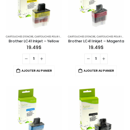
CARTOUCHES D’ENCRE
,
CARTOUCHES POUR IMPRIMANTES BROTHER
CARTOUCHES D’ENCRE
,
IMPRIMANTE JET D'ENCRE
,
CARTOUCHES POUR IMPRIMANTES BROTHER
Brother LC41 Inkjet – Yellow
Brother LC41 Inkjet – Magenta
19.49
$
19.49
$
AJOUTER AU PANIER
AJOUTER AU PANIER