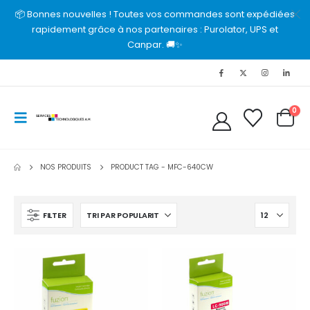
📦 Bonnes nouvelles ! Toutes vos commandes sont expédiées
rapidement grâce à nos partenaires : Purolator, UPS et
Canpar. 🚚✨
0
NOS PRODUITS
PRODUCT TAG -
MFC-640CW
FILTER