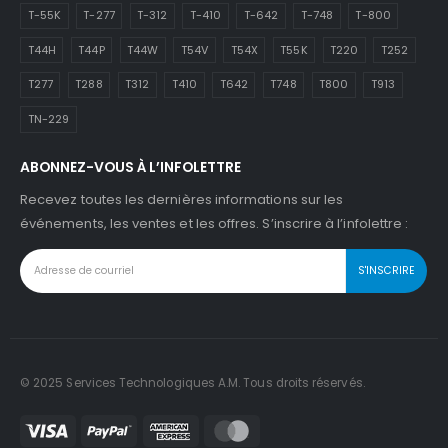
T-55K
T-277
T-312
T-410
T-642
T-748
T-800
T44H
T44P
T44W
T54V
T54X
T55K
T220
T252
T277
T288
T312
T410
T642
T748
T800
T913
TN-229
ABONNEZ-VOUS À L’INFOLETTRE
Recevez toutes les dernières informations sur les
événements, les ventes et les offres. S’inscrire à l’infolettre :
© 2025 Services Technologiques A.M. Tous droits réservés.