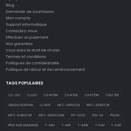
Blog
Demande de soumission
Mon compte
Support informatique
Contactez-nous
Effectuer un paiement
Nos garanties
Vous avez le droit de choisir
Termes et conditions
Politiques de confidentialité
Politique de retour et de remboursement
TAGS POPULAIRES
CLI-251
CLI251
CS417DN
CX417DE
CX417DN
CX517DE
GREEN DOLPHIN
LC406
MFC-5890CN
MFC-5895CW
MFC-6490CW
MFC-6890CDW
PFI-1000
PGI-29
PGI29
PRIX SUR DEMANDE
T-44H
T-44P
T-44W
T-54V
T-54X