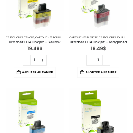
CARTOUCHES D’ENCRE
,
CARTOUCHES POUR IMPRIMANTES BROTHER
CARTOUCHES D’ENCRE
,
IMPRIMANTE JET D'ENCRE
,
CARTOUCHES POUR IMPRIMANTES BROTHER
Brother LC41 Inkjet – Yellow
Brother LC41 Inkjet – Magenta
19.49
$
19.49
$
AJOUTER AU PANIER
AJOUTER AU PANIER