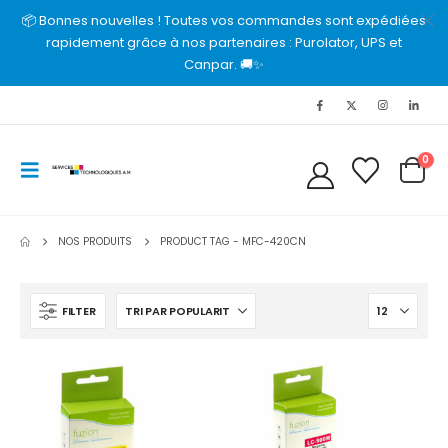
📦 Bonnes nouvelles ! Toutes vos commandes sont expédiées
rapidement grâce à nos partenaires : Purolator, UPS et
Canpar. 🚚✨
0
NOS PRODUITS
PRODUCT TAG -
MFC-420CN
FILTER