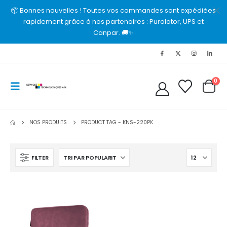
📦 Bonnes nouvelles ! Toutes vos commandes sont expédiées
rapidement grâce à nos partenaires : Purolator, UPS et
Canpar. 🚚✨
0
NOS PRODUITS
PRODUCT TAG -
KNS-220PK
FILTER