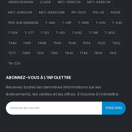
GREEN DOLPHIN
LC406
MFC-5890CN
MFC-5895CW
MFC-6490CW
MFC-6890CDW
PFI-1000
PGI-29
PGI29
PRIX SUR DEMANDE
T-44H
T-44P
T-44W
T-54V
T-54X
T-55K
T-277
T-312
T-410
T-642
T-748
T-800
T44H
T44P
T44W
T54V
T54X
T55K
T220
T252
T277
T288
T312
T410
T642
T748
T800
T913
TN-229
ABONNEZ-VOUS À L’INFOLETTRE
Recevez toutes les dernières informations sur les
événements, les ventes et les offres. S’inscrire à l’infolettre :