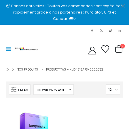
📦 Bonnes nouvelles ! Toutes vos commandes sont expédiées
rapidement grâce à nos partenaires : Purolator, UPS et
Canpar. 🚚✨
0
NOS PRODUITS
PRODUCT TAG -
KL104215AFS-2222CZZ
FILTER