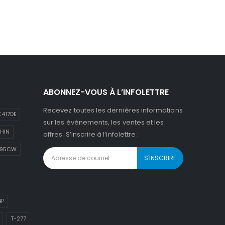
ABONNEZ-VOUS À L’INFOLETTRE
Recevez toutes les dernières informations
417DE
sur les événements, les ventes et les
HIN
offres. S’inscrire à l’infolettre :
895CW
4P
T-277