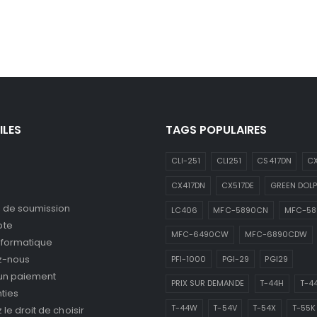
ILES
TAGS POPULAIRES
CLI-251
CLI251
CS417DN
CX
CX417DN
CX517DE
GREEN DOLP
de soumission
LC406
MFC-5890CN
MFC-5
pte
MFC-6490CW
MFC-6890CDW
nformatique
z-nous
PFI-1000
PGI-29
PGI29
 un paiement
PRIX SUR DEMANDE
T-44H
T-4
ties
T-44W
T-54V
T-54X
T-55K
le droit de choisir