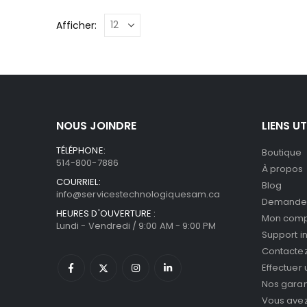
Afficher:
NOUS JOINDRE
LIENS UT
TÉLÉPHONE:
Boutique
514-800-7886
À propos
COURRIEL:
Blog
info@servicestechnologiquesam.ca
Demande 
HEURES D'OUVERTURE :
Mon com
Lundi - Vendredi / 9:00 AM - 9:00 PM
Support i
Contacte
Effectuer
Nos garan
Vous avez 