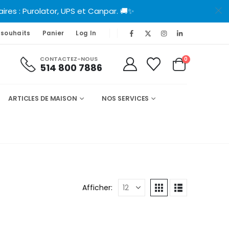
es : Purolator, UPS et Canpar. 🚚✨
 souhaits
Panier
Log In
CONTACTEZ-NOUS
0
514 800 7886
ARTICLES DE MAISON
NOS SERVICES
Afficher: