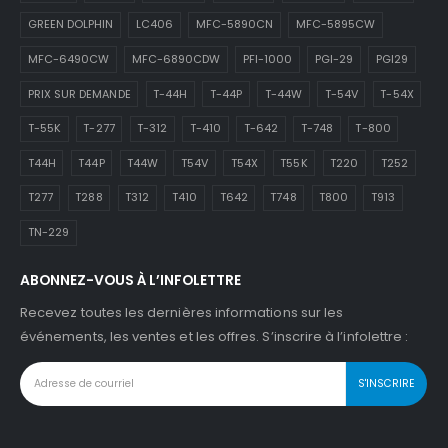
GREEN DOLPHIN
LC406
MFC-5890CN
MFC-5895CW
MFC-6490CW
MFC-6890CDW
PFI-1000
PGI-29
PGI29
PRIX SUR DEMANDE
T-44H
T-44P
T-44W
T-54V
T-54X
T-55K
T-277
T-312
T-410
T-642
T-748
T-800
T44H
T44P
T44W
T54V
T54X
T55K
T220
T252
T277
T288
T312
T410
T642
T748
T800
T913
TN-229
ABONNEZ-VOUS À L’INFOLETTRE
Recevez toutes les dernières informations sur les
événements, les ventes et les offres. S’inscrire à l’infolettre :