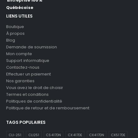
Entreprise 100%
Québécoise
LIENS UTILES
Boutique
À propos
Blog
Demande de soumission
Mon compte
Support informatique
Contactez-nous
Effectuer un paiement
Nos garanties
Vous avez le droit de choisir
Termes et conditions
Politiques de confidentialité
Politique de retour et de remboursement
TAGS POPULAIRES
CLI-251
CLI251
CS417DN
CX417DE
CX417DN
CX517DE