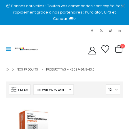
📦 Bonnes nouvelles ! Toutes vos commandes sont expédiées
rapidement grâce à nos partenaires : Purolator, UPS et
Canpar. 🚚✨
0
NOS PRODUITS
PRODUCT TAG -
K609F-GN9-13.0
FILTER