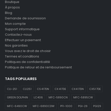
Boutique
À propos
Blog
Demande de soumission
Mon compte
Support informatique
Contactez-nous
Effectuer un paiement
Nos garanties
Vous avez le droit de choisir
Termes et conditions
Politiques de confidentialité
Politique de retour et de remboursement
TAGS POPULAIRES
CLI-251
CLI251
CS417DN
CX417DE
CX417DN
CX517DE
GREEN DOLPHIN
LC406
MFC-5890CN
MFC-5895CW
MFC-6490CW
MFC-6890CDW
PFI-1000
PGI-29
PGI29