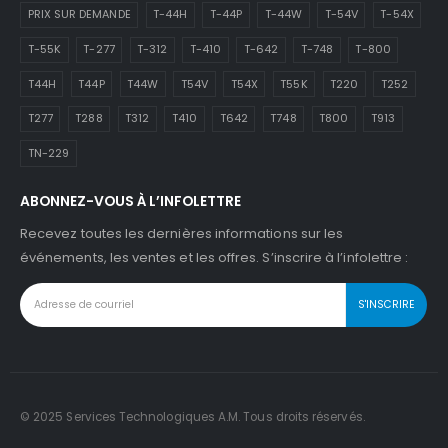
PRIX SUR DEMANDE
T-44H
T-44P
T-44W
T-54V
T-54X
T-55K
T-277
T-312
T-410
T-642
T-748
T-800
T44H
T44P
T44W
T54V
T54X
T55K
T220
T252
T277
T288
T312
T410
T642
T748
T800
T913
TN-229
ABONNEZ-VOUS À L’INFOLETTRE
Recevez toutes les dernières informations sur les
événements, les ventes et les offres. S’inscrire à l’infolettre :
© 2025 Services Technologiques A.M. Tous droits réservés.