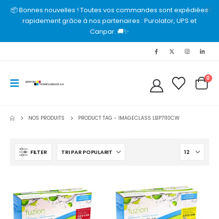
📦 Bonnes nouvelles ! Toutes vos commandes sont expédiées
rapidement grâce à nos partenaires : Purolator, UPS et
Canpar. 🚚✨
0
NOS PRODUITS
PRODUCT TAG -
IMAGECLASS LBP7110CW
FILTER