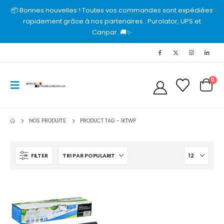
📦 Bonnes nouvelles ! Toutes vos commandes sont expédiées
rapidement grâce à nos partenaires : Purolator, UPS et
Canpar. 🚚✨
0
NOS PRODUITS
PRODUCT TAG -
IKTWP
FILTER