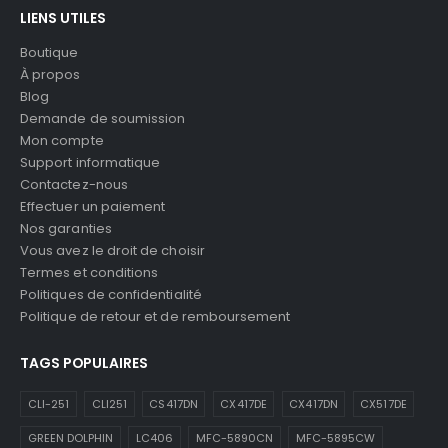
LIENS UTILES
Boutique
À propos
Blog
Demande de soumission
Mon compte
Support informatique
Contactez-nous
Effectuer un paiement
Nos garanties
Vous avez le droit de choisir
Termes et conditions
Politiques de confidentialité
Politique de retour et de remboursement
TAGS POPULAIRES
CLI-251
CLI251
CS417DN
CX417DE
CX417DN
CX517DE
GREEN DOLPHIN
LC406
MFC-5890CN
MFC-5895CW