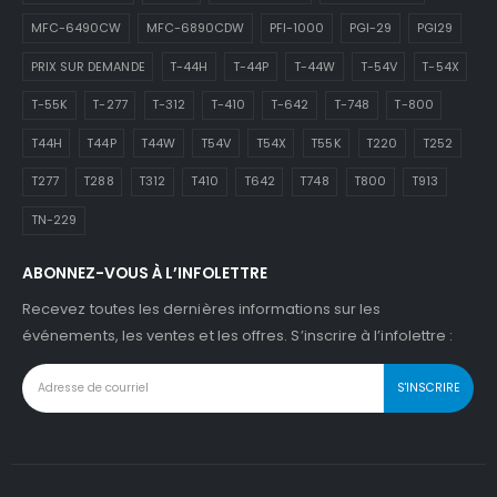
MFC-6490CW
MFC-6890CDW
PFI-1000
PGI-29
PGI29
PRIX SUR DEMANDE
T-44H
T-44P
T-44W
T-54V
T-54X
T-55K
T-277
T-312
T-410
T-642
T-748
T-800
T44H
T44P
T44W
T54V
T54X
T55K
T220
T252
T277
T288
T312
T410
T642
T748
T800
T913
TN-229
ABONNEZ-VOUS À L’INFOLETTRE
Recevez toutes les dernières informations sur les
événements, les ventes et les offres. S’inscrire à l’infolettre :