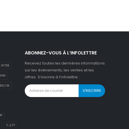
ABONNEZ-VOUS À L’INFOLETTRE
Recevez toutes les dernières informations
417DE
sur les événements, les ventes et les
HIN
offres. S’inscrire à l’infolettre :
895CW
4P
T-277