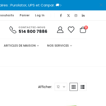
es : Purolator, UPS et Canpar. 🚚✨
 souhaits
Panier
Log In
CONTACTEZ-NOUS
0
514 800 7886
ARTICLES DE MAISON
NOS SERVICES
Afficher: