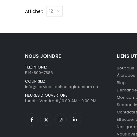
Afficher:
NOUS JOINDRE
LIENS UT
TÉLÉPHONE:
Boutique
514-800-7886
À propos
COURRIEL:
Blog
info@servicestechnologiquesam.ca
Demande 
HEURES D'OUVERTURE :
Mon com
Lundi - Vendredi / 9:00 AM - 9:00 PM
Support i
Contacte
Effectuer
Nos garan
Vous avez 