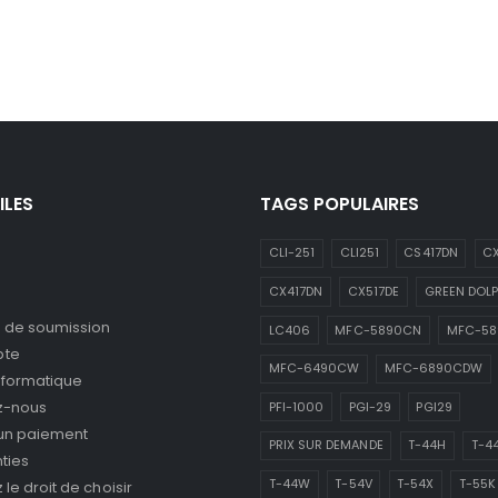
ILES
TAGS POPULAIRES
CLI-251
CLI251
CS417DN
CX
CX417DN
CX517DE
GREEN DOLP
de soumission
LC406
MFC-5890CN
MFC-5
pte
MFC-6490CW
MFC-6890CDW
nformatique
z-nous
PFI-1000
PGI-29
PGI29
 un paiement
PRIX SUR DEMANDE
T-44H
T-4
ties
T-44W
T-54V
T-54X
T-55K
le droit de choisir