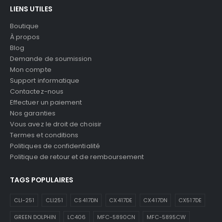
LIENS UTILES
Boutique
À propos
Blog
Demande de soumission
Mon compte
Support informatique
Contactez-nous
Effectuer un paiement
Nos garanties
Vous avez le droit de choisir
Termes et conditions
Politiques de confidentialité
Politique de retour et de remboursement
TAGS POPULAIRES
CLI-251
CLI251
CS417DN
CX417DE
CX417DN
CX517DE
GREEN DOLPHIN
LC406
MFC-5890CN
MFC-5895CW