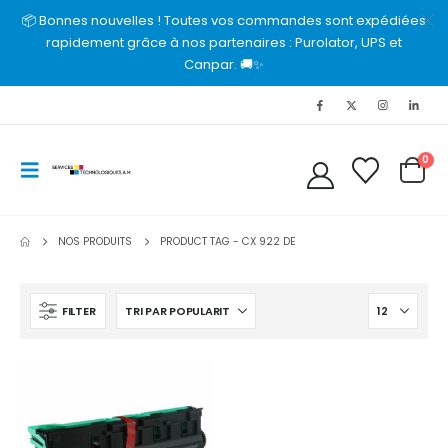
📦 Bonnes nouvelles ! Toutes vos commandes sont expédiées
rapidement grâce à nos partenaires : Purolator, UPS et
Canpar. 🚚✨
0
NOS PRODUITS
PRODUCT TAG -
CX 922 DE
FILTER