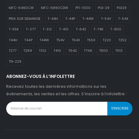
MFC-6490CW
MFC-6890CDW
PFI-1000
PGI-29
PGI29
PRIX SUR DEMANDE
T-44H
T-44P
T-44W
T-54V
T-54X
T-55K
T-277
T-312
T-410
T-642
T-748
T-800
T44H
T44P
T44W
T54V
T54X
T55K
T220
T252
T277
T288
T312
T410
T642
T748
T800
T913
TN-229
ABONNEZ-VOUS À L’INFOLETTRE
Recevez toutes les dernières informations sur les
événements, les ventes et les offres. S’inscrire à l’infolettre :