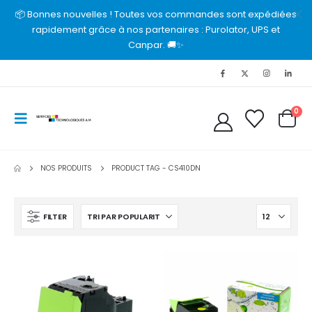
📦 Bonnes nouvelles ! Toutes vos commandes sont expédiées
rapidement grâce à nos partenaires : Purolator, UPS et
Canpar. 🚚✨
0
NOS PRODUITS
PRODUCT TAG -
CS410DN
FILTER