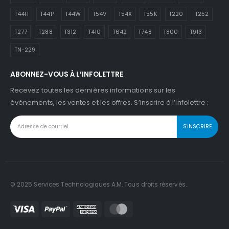
T44H
T44P
T44W
T54V
T54X
T55K
T220
T252
T277
T288
T312
T410
T642
T748
T800
T913
TN-229
ABONNEZ-VOUS À L’INFOLETTRE
Recevez toutes les dernières informations sur les
événements, les ventes et les offres. S’inscrire à l’infolettre :
© 2025 Services Technologiques A.M. Tous droits réservés.