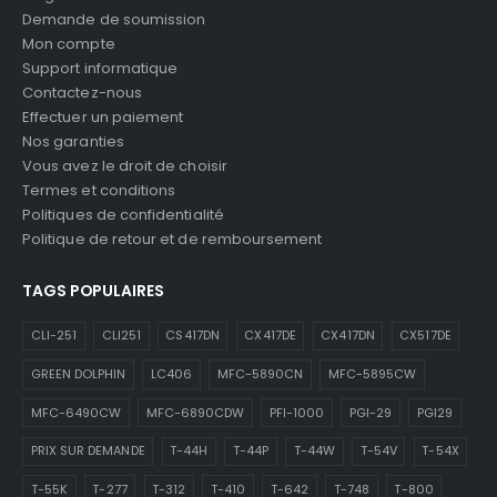
Demande de soumission
Mon compte
Support informatique
Contactez-nous
Effectuer un paiement
Nos garanties
Vous avez le droit de choisir
Termes et conditions
Politiques de confidentialité
Politique de retour et de remboursement
TAGS POPULAIRES
CLI-251
CLI251
CS417DN
CX417DE
CX417DN
CX517DE
GREEN DOLPHIN
LC406
MFC-5890CN
MFC-5895CW
MFC-6490CW
MFC-6890CDW
PFI-1000
PGI-29
PGI29
PRIX SUR DEMANDE
T-44H
T-44P
T-44W
T-54V
T-54X
T-55K
T-277
T-312
T-410
T-642
T-748
T-800