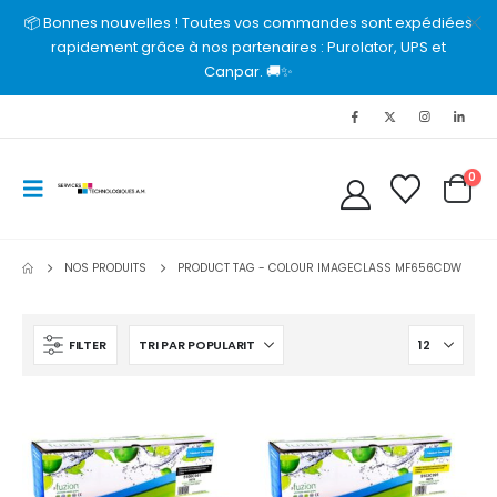
📦 Bonnes nouvelles ! Toutes vos commandes sont expédiées
rapidement grâce à nos partenaires : Purolator, UPS et
Canpar. 🚚✨
0
NOS PRODUITS
PRODUCT TAG -
COLOUR IMAGECLASS MF656CDW
FILTER