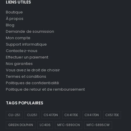
LIENS UTILES
Boutique
À propos
Blog
Demande de soumission
Mon compte
Support informatique
Contactez-nous
Effectuer un paiement
Nos garanties
Vous avez le droit de choisir
Termes et conditions
Politiques de confidentialité
Politique de retour et de remboursement
TAGS POPULAIRES
CLI-251
CLI251
CS417DN
CX417DE
CX417DN
CX517DE
GREEN DOLPHIN
LC406
MFC-5890CN
MFC-5895CW