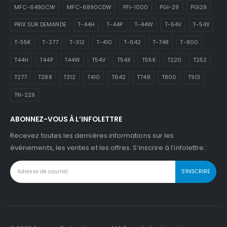
MFC-6490CW
MFC-6890CDW
PFI-1000
PGI-29
PGI29
PRIX SUR DEMANDE
T-44H
T-44P
T-44W
T-54V
T-54X
T-55K
T-277
T-312
T-410
T-642
T-748
T-800
T44H
T44P
T44W
T54V
T54X
T55K
T220
T252
T277
T288
T312
T410
T642
T748
T800
T913
TN-229
ABONNEZ-VOUS À L’INFOLETTRE
Recevez toutes les dernières informations sur les
événements, les ventes et les offres. S’inscrire à l’infolettre :