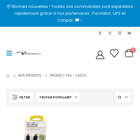
📦 Bonnes nouvelles ! Toutes vos commandes sont expédiées
rapidement grâce à nos partenaires : Purolator, UPS et
Canpar. 🚚✨
0
NOS PRODUITS
PRODUCT TAG -
CM23I
FILTER