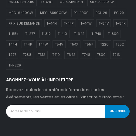
GREEN DOLPHIN
LC406
MFC-5890CN
MFC-5895CW
MFC-6490CW
MFC-6890CDW
PFI-1000
PGI-29
PGI29
PRIX SUR DEMANDE
T-44H
T-44P
T-44W
T-54V
T-54X
T-55K
T-277
T-312
T-410
T-642
T-748
T-800
T44H
T44P
T44W
T54V
T54X
T55K
T220
T252
T277
T288
T312
T410
T642
T748
T800
T913
TN-229
ABONNEZ-VOUS À L’INFOLETTRE
Recevez toutes les dernières informations sur les
événements, les ventes et les offres. S’inscrire à l’infolettre :