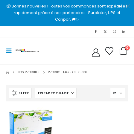
📦 Bonnes nouvelles ! Toutes vos commandes sont expédiées
rapidement grâce à nos partenaires : Purolator, UPS et
Canpar. 🚚✨
0
NOS PRODUITS
PRODUCT TAG -
CLTK508L
FILTER