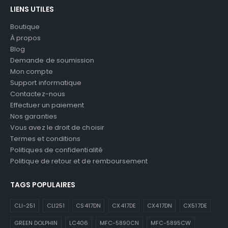
LIENS UTILES
Boutique
À propos
Blog
Demande de soumission
Mon compte
Support informatique
Contactez-nous
Effectuer un paiement
Nos garanties
Vous avez le droit de choisir
Termes et conditions
Politiques de confidentialité
Politique de retour et de remboursement
TAGS POPULAIRES
CLI-251
CLI251
CS417DN
CX417DE
CX417DN
CX517DE
GREEN DOLPHIN
LC406
MFC-5890CN
MFC-5895CW