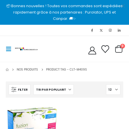
📦 Bonnes nouvelles ! Toutes vos commandes sont expédiées
rapidement grâce à nos partenaires : Purolator, UPS et
Canpar. 🚚✨
0
NOS PRODUITS
PRODUCT TAG -
CLT-M409S
FILTER