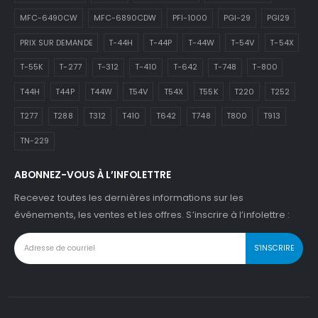
MFC-6490CW
MFC-6890CDW
PFI-1000
PGI-29
PGI29
PRIX SUR DEMANDE
T-44H
T-44P
T-44W
T-54V
T-54X
T-55K
T-277
T-312
T-410
T-642
T-748
T-800
T44H
T44P
T44W
T54V
T54X
T55K
T220
T252
T277
T288
T312
T410
T642
T748
T800
T913
TN-229
ABONNEZ-VOUS À L’INFOLETTRE
Recevez toutes les dernières informations sur les
événements, les ventes et les offres. S’inscrire à l’infolettre :