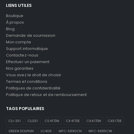
LIENS UTILES
Boutique
À propos
Blog
Demande de soumission
Mon compte
Support informatique
Contactez-nous
Effectuer un paiement
Nos garanties
Vous avez le droit de choisir
Termes et conditions
Politiques de confidentialité
Politique de retour et de remboursement
TAGS POPULAIRES
CLI-251
CLI251
CS417DN
CX417DE
CX417DN
CX517DE
GREEN DOLPHIN
LC406
MFC-5890CN
MFC-5895CW