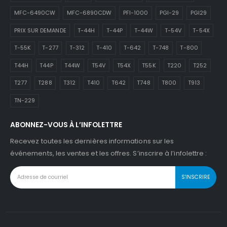
MFC-6490CW
MFC-6890CDW
PFI-1000
PGI-29
PGI29
PRIX SUR DEMANDE
T-44H
T-44P
T-44W
T-54V
T-54X
T-55K
T-277
T-312
T-410
T-642
T-748
T-800
T44H
T44P
T44W
T54V
T54X
T55K
T220
T252
T277
T288
T312
T410
T642
T748
T800
T913
TN-229
ABONNEZ-VOUS À L’INFOLETTRE
Recevez toutes les dernières informations sur les
événements, les ventes et les offres. S’inscrire à l’infolettre :