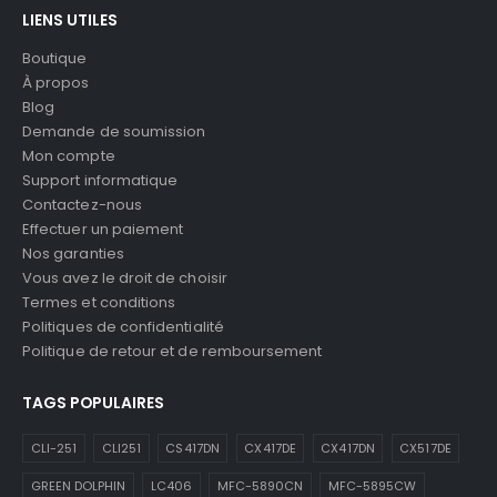
LIENS UTILES
Boutique
À propos
Blog
Demande de soumission
Mon compte
Support informatique
Contactez-nous
Effectuer un paiement
Nos garanties
Vous avez le droit de choisir
Termes et conditions
Politiques de confidentialité
Politique de retour et de remboursement
TAGS POPULAIRES
CLI-251
CLI251
CS417DN
CX417DE
CX417DN
CX517DE
GREEN DOLPHIN
LC406
MFC-5890CN
MFC-5895CW