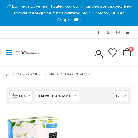
📦 Bonnes nouvelles ! Toutes vos commandes sont expédiées
rapidement grâce à nos partenaires : Purolator, UPS et
Canpar. 🚚✨
0
NOS PRODUITS
PRODUCT TAG -
CLT-K407S
FILTER