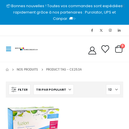
📦 Bonnes nouvelles ! Toutes vos commandes sont expédiées
rapidement grâce à nos partenaires : Purolator, UPS et
Canpar. 🚚✨
0
NOS PRODUITS
PRODUCT TAG -
CE253A
FILTER