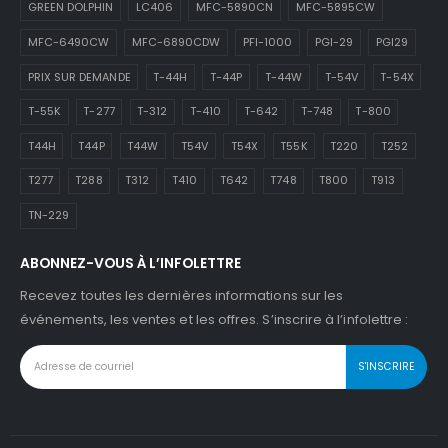
GREEN DOLPHIN
LC406
MFC-5890CN
MFC-5895CW
MFC-6490CW
MFC-6890CDW
PFI-1000
PGI-29
PGI29
PRIX SUR DEMANDE
T-44H
T-44P
T-44W
T-54V
T-54X
T-55K
T-277
T-312
T-410
T-642
T-748
T-800
T44H
T44P
T44W
T54V
T54X
T55K
T220
T252
T277
T288
T312
T410
T642
T748
T800
T913
TN-229
ABONNEZ-VOUS À L’INFOLETTRE
Recevez toutes les dernières informations sur les
événements, les ventes et les offres. S’inscrire à l’infolettre :