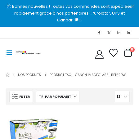
📦 Bonnes nouvelles ! Toutes vos commandes sont expédiées
rapidement grâce à nos partenaires : Purolator, UPS et
Canpar. 🚚✨
0
NOS PRODUITS
PRODUCT TAG -
CANON IMAGECLASS LBP122DW
FILTER