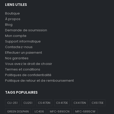
LIENS UTILES
Boutique
À propos
Blog
Demande de soumission
Mon compte
Support informatique
Contactez-nous
Effectuer un paiement
Nos garanties
Vous avez le droit de choisir
Termes et conditions
Politiques de confidentialité
Politique de retour et de remboursement
TAGS POPULAIRES
CLI-251
CLI251
CS417DN
CX417DE
CX417DN
CX517DE
GREEN DOLPHIN
LC406
MFC-5890CN
MFC-5895CW