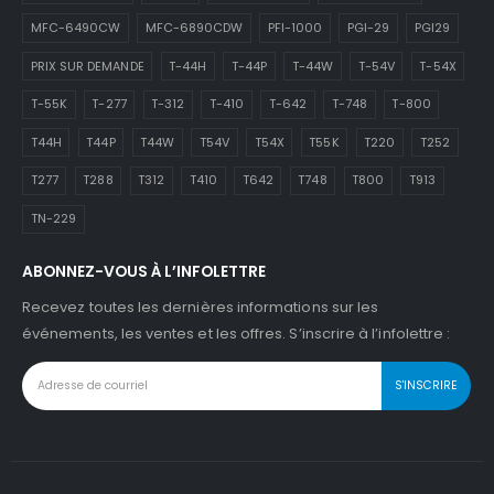
MFC-6490CW
MFC-6890CDW
PFI-1000
PGI-29
PGI29
PRIX SUR DEMANDE
T-44H
T-44P
T-44W
T-54V
T-54X
T-55K
T-277
T-312
T-410
T-642
T-748
T-800
T44H
T44P
T44W
T54V
T54X
T55K
T220
T252
T277
T288
T312
T410
T642
T748
T800
T913
TN-229
ABONNEZ-VOUS À L’INFOLETTRE
Recevez toutes les dernières informations sur les
événements, les ventes et les offres. S’inscrire à l’infolettre :