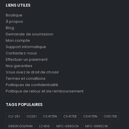
LIENS UTILES
Boutique
À propos
Blog
Demande de soumission
Mon compte
Support informatique
Contactez-nous
Effectuer un paiement
Nos garanties
Vous avez le droit de choisir
Termes et conditions
Politiques de confidentialité
Politique de retour et de remboursement
TAGS POPULAIRES
CLI-251
CLI251
CS417DN
CX417DE
CX417DN
CX517DE
GREEN DOLPHIN
LC406
MFC-5890CN
MFC-5895CW