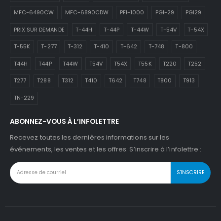
MFC-6490CW
MFC-6890CDW
PFI-1000
PGI-29
PGI29
PRIX SUR DEMANDE
T-44H
T-44P
T-44W
T-54V
T-54X
T-55K
T-277
T-312
T-410
T-642
T-748
T-800
T44H
T44P
T44W
T54V
T54X
T55K
T220
T252
T277
T288
T312
T410
T642
T748
T800
T913
TN-229
ABONNEZ-VOUS À L’INFOLETTRE
Recevez toutes les dernières informations sur les
événements, les ventes et les offres. S’inscrire à l’infolettre :