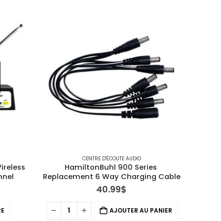
CENTRE D'ÉCOUTE AUDIO
ireless 
HamiltonBuhl 900 Series 
nnel
Replacement 6 Way Charging Cable
40.99
$
RE
AJOUTER AU PANIER