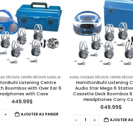
ES D'ÉCOUTE
,
CENTRE D'ÉCOUTE AUDIO
,
MATÉRIEL TECHNOLOGIQUE
AUDIO
,
CASQUES D'ÉCOUTE
,
CENTRE D'ÉCOU
tonBuhl Listening Centre 
HamiltonBuhl Listening C
th Boombox with Over Ear 6 
Audio Star Mega 6 Statio
eadphones with Case
Cassette Deck Boombox 6 
Headphones Carry C
449.99
$
649.99
$
AJOUTER AU PANIER
AJOUTER AU