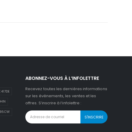
ABONNEZ-VOUS À L’INFOLETTRE
Recevez toutes les dernières informations
417DE
sur les événements, les ventes et les
HIN
offres. S’inscrire à l’infolettre :
895CW