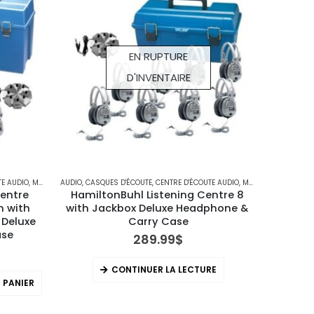
EN RUPTURE
D'INVENTAIRE
TE AUDIO
,
MATÉRIEL TECHNOLOGIQUE
AUDIO
,
CASQUES D'ÉCOUTE
,
CENTRE D'ÉCOUTE AUDIO
,
MATÉRIEL TECHNOLOGIQUE
entre 
HamiltonBuhl Listening Centre 8 
n with 
with Jackbox Deluxe Headphone & 
Deluxe 
Carry Case
ase
289.99
$
CONTINUER LA LECTURE
 PANIER