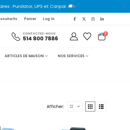
es : Purolator, UPS et Canpar. 🚚✨
 souhaits
Panier
Log In
CONTACTEZ-NOUS
0
514 800 7886
ARTICLES DE MAISON
NOS SERVICES
Afficher: