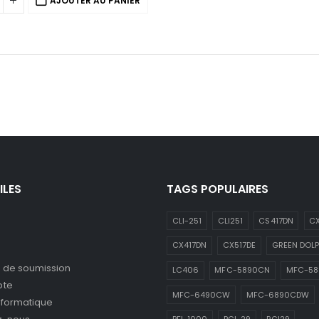
AJOUTER AU PANIER
ILES
TAGS POPULAIRES
CLI-251
CLI251
CS417DN
CX
CX417DN
CX517DE
GREEN DOLP
de soumission
LC406
MFC-5890CN
MFC-5
pte
MFC-6490CW
MFC-6890CDW
nformatique