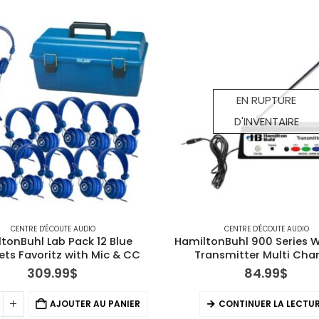
EN RUPTURE
D'INVENTAIRE
CENTRE D'ÉCOUTE AUDIO
CENTRE D'ÉCOUTE AUDIO
tonBuhl Lab Pack 12 Blue 
HamiltonBuhl 900 Series W
ts Favoritz with Mic & CC
Transmitter Multi Cha
309.99
$
84.99
$
AJOUTER AU PANIER
CONTINUER LA LECTU