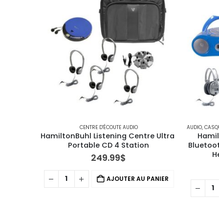
CENTRE D'ÉCOUTE AUDIO
AUDIO
,
CASQU
HamiltonBuhl Listening Centre Ultra 
Hamil
Portable CD 4 Station
Bluetoo
H
249.99
$
AJOUTER AU PANIER