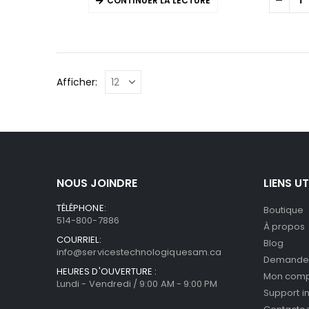
CONTINUER LA LECTURE
Afficher:
NOUS JOINDRE
LIENS UT
TÉLÉPHONE:
Boutique
514-800-7886
À propos
COURRIEL:
Blog
info@servicestechnologiquesam.ca
Demande 
HEURES D'OUVERTURE :
Mon com
Lundi - Vendredi / 9:00 AM - 9:00 PM
Support i