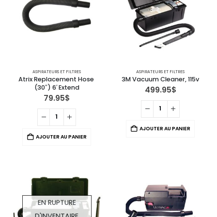
ASPIRATEURS ET FILTRES
ASPIRATEURS ET FILTRES
Atrix Replacement Hose 
3M Vacuum Cleaner, 115v
(30″) 6′ Extend
499.95
$
79.95
$
AJOUTER AU PANIER
AJOUTER AU PANIER
EN RUPTURE
D'INVENTAIRE