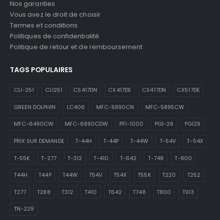
Nos garanties
Vous avez le droit de choisir
Termes et conditions
Politiques de confidentialité
Politique de retour et de remboursement
TAGS POPULAIRES
CLI-251
CLI251
CS417DN
CX417DE
CX417DN
CX517DE
GREEN DOLPHIN
LC406
MFC-5890CN
MFC-5895CW
MFC-6490CW
MFC-6890CDW
PFI-1000
PGI-29
PGI29
PRIX SUR DEMANDE
T-44H
T-44P
T-44W
T-54V
T-54X
T-55K
T-277
T-312
T-410
T-642
T-748
T-800
T44H
T44P
T44W
T54V
T54X
T55K
T220
T252
T277
T288
T312
T410
T642
T748
T800
T913
TN-229