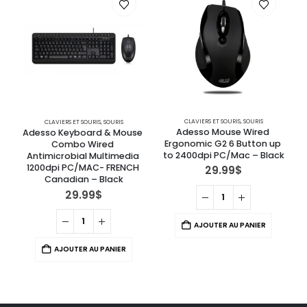
CLAVIERS ET SOURIS
,
SOURIS
CLAVIERS ET SOURIS
,
SOURIS
Adesso Mouse Wired 
Adesso Keyboard & Mouse 
Ergonomic G2 6 Button up 
R
Combo Wired 
to 2400dpi PC/Mac – Black
Antimicrobial Multimedia 
1200dpi PC/MAC- FRENCH 
29.99
$
Canadian – Black
29.99
$
AJOUTER AU PANIER
AJOUTER AU PANIER