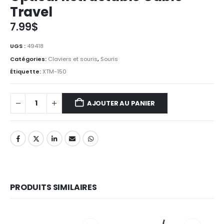
Travel
7.99
$
UGS :
49418
Catégories:
Claviers et souris
,
Souris
Étiquette:
XTM-150
AJOUTER AU PANIER
PRODUITS SIMILAIRES