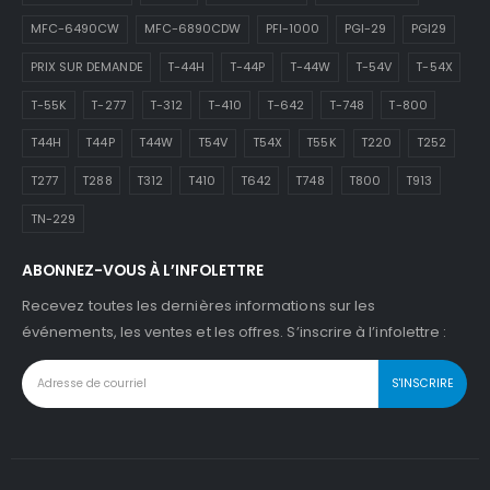
MFC-6490CW
MFC-6890CDW
PFI-1000
PGI-29
PGI29
PRIX SUR DEMANDE
T-44H
T-44P
T-44W
T-54V
T-54X
T-55K
T-277
T-312
T-410
T-642
T-748
T-800
T44H
T44P
T44W
T54V
T54X
T55K
T220
T252
T277
T288
T312
T410
T642
T748
T800
T913
TN-229
ABONNEZ-VOUS À L’INFOLETTRE
Recevez toutes les dernières informations sur les
événements, les ventes et les offres. S’inscrire à l’infolettre :