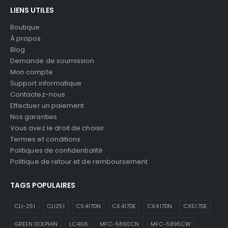
LIENS UTILES
Boutique
À propos
Blog
Demande de soumission
Mon compte
Support informatique
Contactez-nous
Effectuer un paiement
Nos garanties
Vous avez le droit de choisir
Termes et conditions
Politiques de confidentialité
Politique de retour et de remboursement
TAGS POPULAIRES
CLI-251
CLI251
CS417DN
CX417DE
CX417DN
CX517DE
GREEN DOLPHIN
LC406
MFC-5890CN
MFC-5895CW