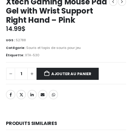
Xtech Gaming Mouse Pad
Gel with Wrist Support
Right Hand – Pink
14.99
$
UGS :
52788
Catégorie:
Souris et tapis de souris pour jeu
Étiquette:
XTA-530
AJOUTER AU PANIER
PRODUITS SIMILAIRES