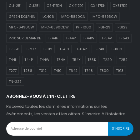
CLI-251
CLI251
CS417DN
CX417DE
CX417DN
CX517DE
GREEN DOLPHIN
LC406
MFC-5890CN
MFC-5895CW
MFC-6490CW
MFC-6890CDW
PFI-1000
PGI-29
PGI29
PRIX SUR DEMANDE
T-44H
T-44P
T-44W
T-54V
T-54X
T-55K
T-277
T-312
T-410
T-642
T-748
T-800
T44H
T44P
T44W
T54V
T54X
T55K
T220
T252
T277
T288
T312
T410
T642
T748
T800
T913
TN-229
ABONNEZ-VOUS À L’INFOLETTRE
Recevez toutes les dernières informations sur les
événements, les ventes et les offres. S’inscrire à l’infolettre :