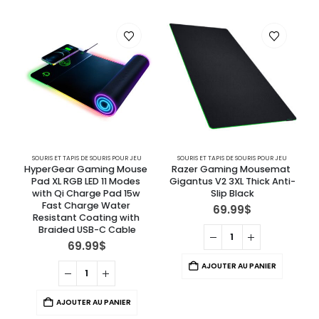
SOURIS ET TAPIS DE SOURIS POUR JEU
SOURIS ET TAPIS DE SOURIS POUR JEU
CL
HyperGear Gaming Mouse 
Razer Gaming Mousemat 
Pad XL RGB LED 11 Modes 
Gigantus V2 3XL Thick Anti-
with Qi Charge Pad 15w 
Slip Black
Fast Charge Water 
69.99
$
Resistant Coating with 
Braided USB-C Cable
69.99
$
AJOUTER AU PANIER
AJOUTER AU PANIER