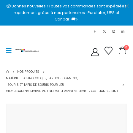
📦 Bonnes nouvelles ! Toutes vos commandes sont expédiées
rapidement grâce à nos partenaires : Purolator, UPS et
Canpar. 🚚✨
0
NOS PRODUITS
MATÉRIEL TECHNOLOGIQUE
,
ARTICLES GAMING
,
SOURIS ET TAPIS DE SOURIS POUR JEU
XTECH GAMING MOUSE PAD GEL WITH WRIST SUPPORT RIGHT HAND – PINK