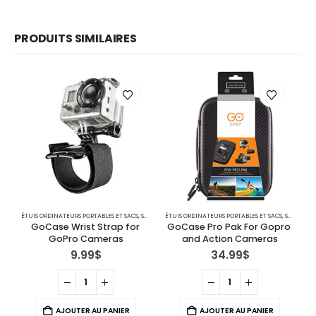
PRODUITS SIMILAIRES
ÉTUIS ORDINATEURS PORTABLES ET SACS
,
SACS SPÉCIALISÉS
ÉTUIS ORDINATEURS PORTABLES ET SACS
,
SACS SPÉCIALISÉS
ÉT
GoCase Wrist Strap for 
GoCase Pro Pak For Gopro 
GoPro Cameras
and Action Cameras
B
9.99
$
34.99
$
C
C
AJOUTER AU PANIER
AJOUTER AU PANIER