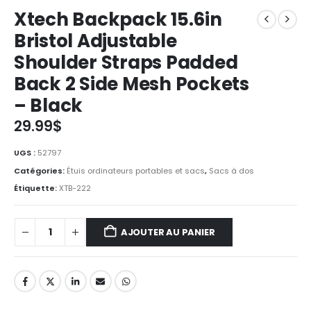
Xtech Backpack 15.6in
Bristol Adjustable
Shoulder Straps Padded
Back 2 Side Mesh Pockets
– Black
29.99
$
UGS :
52797
Catégories:
Étuis ordinateurs portables et sacs
,
Sacs à dos
Étiquette:
XTB-222
AJOUTER AU PANIER