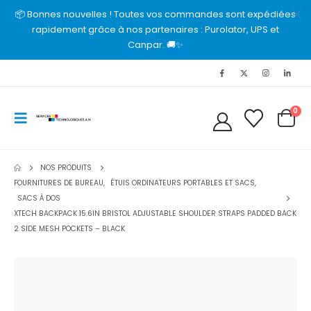
📦 Bonnes nouvelles ! Toutes vos commandes sont expédiées
rapidement grâce à nos partenaires : Purolator, UPS et
Canpar. 🚚✨
0
NOS PRODUITS
FOURNITURES DE BUREAU
,
ÉTUIS ORDINATEURS PORTABLES ET SACS
,
SACS À DOS
XTECH BACKPACK 15.6IN BRISTOL ADJUSTABLE SHOULDER STRAPS PADDED BACK
2 SIDE MESH POCKETS – BLACK