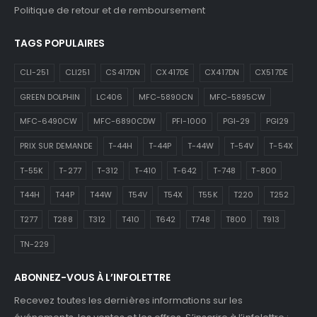
Politique de retour et de remboursement
TAGS POPULAIRES
CLI-251
CLI251
CS417DN
CX417DE
CX417DN
CX517DE
GREEN DOLPHIN
LC406
MFC-5890CN
MFC-5895CW
MFC-6490CW
MFC-6890CDW
PFI-1000
PGI-29
PGI29
PRIX SUR DEMANDE
T-44H
T-44P
T-44W
T-54V
T-54X
T-55K
T-277
T-312
T-410
T-642
T-748
T-800
T44H
T44P
T44W
T54V
T54X
T55K
T220
T252
T277
T288
T312
T410
T642
T748
T800
T913
TN-229
ABONNEZ-VOUS À L’INFOLETTRE
Recevez toutes les dernières informations sur les