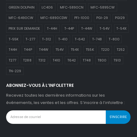
GREEN DOLPHIN
LC406
MFC-5890CN
MFC-5895CW
MFC-6490CW
MFC-6890CDW
PFI-1000
PGI-29
PGI29
PRIX SUR DEMANDE
T-44H
T-44P
T-44W
T-54V
T-54X
T-55K
T-277
T-312
T-410
T-642
T-748
T-800
T44H
T44P
T44W
T54V
T54X
T55K
T220
T252
T277
T288
T312
T410
T642
T748
T800
T913
TN-229
ABONNEZ-VOUS À L’INFOLETTRE
Recevez toutes les dernières informations sur les
événements, les ventes et les offres. S’inscrire à l’infolettre :