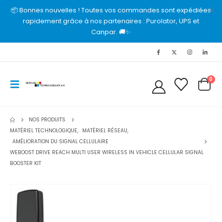
📦 Bonnes nouvelles ! Toutes vos commandes sont expédiées
rapidement grâce à nos partenaires : Purolator, UPS et
Canpar. 🚚✨
0
NOS PRODUITS
MATÉRIEL TECHNOLOGIQUE
,
MATÉRIEL RÉSEAU
,
AMÉLIORATION DU SIGNAL CELLULAIRE
WEBOOST DRIVE REACH MULTI USER WIRELESS IN VEHICLE CELLULAR SIGNAL
BOOSTER KIT