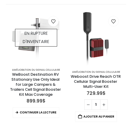
EN RUPTURE
D'INVENTAIRE
AMÉLIORATION DU SIGNAL CELLULAIRE
AMÉLIORATION DU SIGNAL CELLULAIRE
WeBoost Destination RV 
Weboost Drive Reach OTR 
Stationary Use Only Ideal 
Cellular Signal Booster 
for Large Campers & 
Multi-User Kit
Trailers Cell Signal Booster 
U
729.99
$
Kit Max Coverage
899.99
$
CONTINUER LA LECTURE
AJOUTER AU PANIER