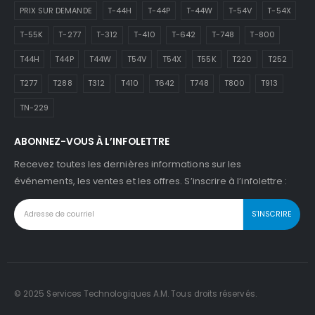
PRIX SUR DEMANDE
T-44H
T-44P
T-44W
T-54V
T-54X
T-55K
T-277
T-312
T-410
T-642
T-748
T-800
T44H
T44P
T44W
T54V
T54X
T55K
T220
T252
T277
T288
T312
T410
T642
T748
T800
T913
TN-229
ABONNEZ-VOUS À L’INFOLETTRE
Recevez toutes les dernières informations sur les
événements, les ventes et les offres. S’inscrire à l’infolettre :
© 2025 Services Technologiques A.M. Tous droits réservés.