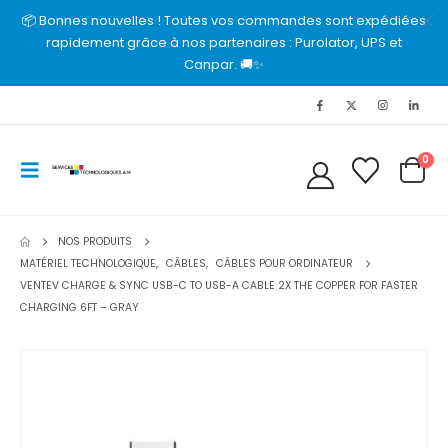
📦 Bonnes nouvelles ! Toutes vos commandes sont expédiées
rapidement grâce à nos partenaires : Purolator, UPS et
Canpar. 🚚✨
0
NOS PRODUITS
MATÉRIEL TECHNOLOGIQUE
,
CÂBLES
,
CÂBLES POUR ORDINATEUR
VENTEV CHARGE & SYNC USB-C TO USB-A CABLE 2X THE COPPER FOR FASTER
CHARGING 6FT – GRAY