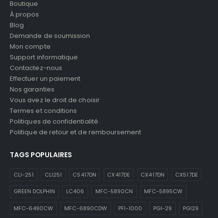
Boutique
À propos
Blog
Demande de soumission
Mon compte
Support informatique
Contactez-nous
Effectuer un paiement
Nos garanties
Vous avez le droit de choisir
Termes et conditions
Politiques de confidentialité
Politique de retour et de remboursement
TAGS POPULAIRES
CLI-251
CLI251
CS417DN
CX417DE
CX417DN
CX517DE
GREEN DOLPHIN
LC406
MFC-5890CN
MFC-5895CW
MFC-6490CW
MFC-6890CDW
PFI-1000
PGI-29
PGI29