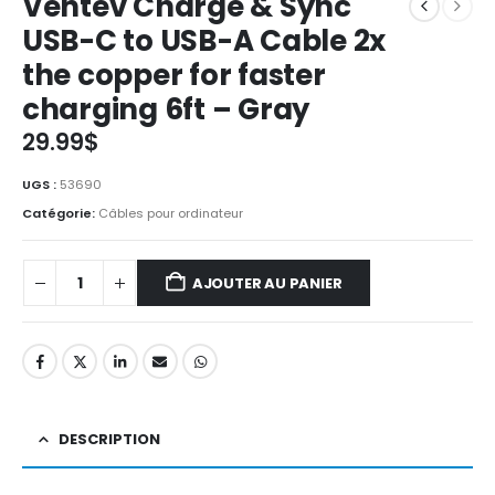
Ventev Charge & Sync
USB-C to USB-A Cable 2x
the copper for faster
charging 6ft – Gray
29.99
$
UGS :
53690
Catégorie:
Câbles pour ordinateur
AJOUTER AU PANIER
DESCRIPTION