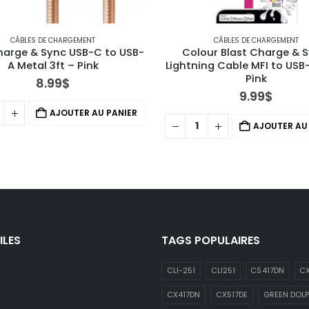
CÂBLES DE CHARGEMENT
CÂBLES DE CHARGEMENT
harge & Sync USB-C to USB-
Colour Blast Charge & S
A Metal 3ft – Pink
Lightning Cable MFI to USB-
Pink
8.99
$
9.99
$
AJOUTER AU PANIER
AJOUTER AU
ILES
TAGS POPULAIRES
CLI-251
CLI251
CS417DN
CX
CX417DN
CX517DE
GREEN DOLP