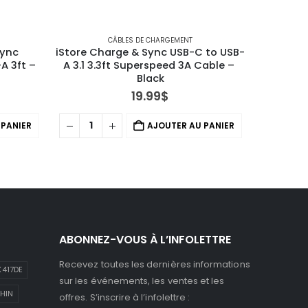
CÂBLES DE CHARGEMENT
ync 
iStore Charge & Sync USB-C to USB-
iEssent
A 3ft – 
A 3.1 3.3ft Superspeed 3A Cable – 
USB-C to
Black
19.99
$
 PANIER
AJOUTER AU PANIER
ABONNEZ-VOUS À L’INFOLETTRE
Recevez toutes les dernières informations
417DE
sur les événements, les ventes et les
HIN
offres. S’inscrire à l’infolettre :