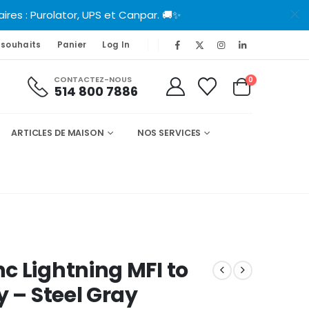
es : Purolator, UPS et Canpar. 🚚✨
 souhaits
Panier
Log In
CONTACTEZ-NOUS
0
514 800 7886
ARTICLES DE MAISON
NOS SERVICES
c Lightning MFI to
y – Steel Gray