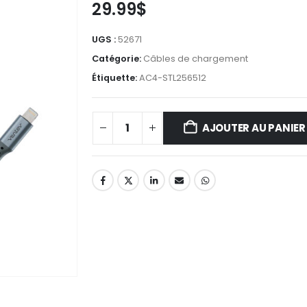
29.99
$
UGS :
52671
Catégorie:
Câbles de chargement
Étiquette:
AC4-STL256512
AJOUTER AU PANIER