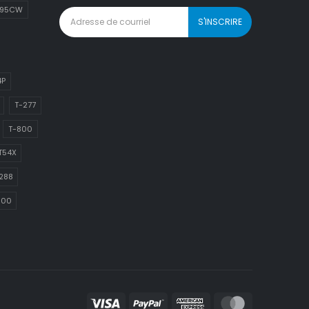
895CW
4P
T-277
T-800
T54X
288
800