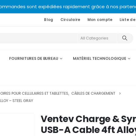
commandes sont expédiées rapidement grâce à nos partenair
Blog
Circulaire
Mon compte
Liste de
FOURNITURES DE BUREAU
MATÉRIEL TECHNOLOGIQUE
IRES POUR CELLULAIRES ET TABLETTES
,
CÂBLES DE CHARGEMENT
LLOY – STEEL GRAY
Ventev Charge & Syn
USB-A Cable 4ft Allo