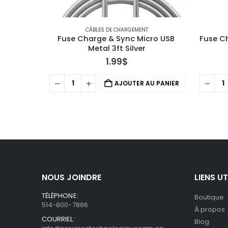
CÂBLES DE CHARGEMENT
Fuse Charge & Sync Micro USB 
Fuse C
Metal 3ft Silver
1.99
$
AJOUTER AU PANIER
NOUS JOINDRE
LIENS UT
TÉLÉPHONE:
Boutique
514-800-7886
À propos
COURRIEL:
Blog