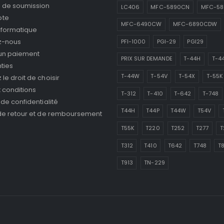
de soumission
LC406
MFC-5890CN
MFC-5
pte
MFC-6490CW
MFC-6890CDW
nformatique
z-nous
PFI-1000
PGI-29
PGI29
 un paiement
PRIX SUR DEMANDE
T-44H
T-4
ties
T-44W
T-54V
T-54X
T-55K
le droit de choisir
 conditions
T-312
T-410
T-642
T-748
 de confidentialité
T44H
T44P
T44W
T54V
 de retour et de remboursement
T55K
T220
T252
T277
T
T312
T410
T642
T748
T
T913
TN-229