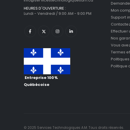
info@servicestechnologiquesam.ca
Demande 
HEURES D'OUVERTURE :
Mon com
Lundi - Vendredi / 9:00 AM - 9:00 PM
Support i
Contacte
Effectuer
Nos garan
Vous avez 
Termes et
Politiques
Politique
Entreprise 100%
Québécoise
© 2025 Services Technologiques A.M. Tous droits réservés.