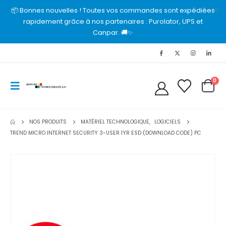
📦 Bonnes nouvelles ! Toutes vos commandes sont expédiées
rapidement grâce à nos partenaires : Purolator, UPS et
Canpar. 🚚✨
0
NOS PRODUITS
MATÉRIEL TECHNOLOGIQUE
,
LOGICIELS
TREND MICRO INTERNET SECURITY 3-USER 1YR ESD (DOWNLOAD CODE) PC