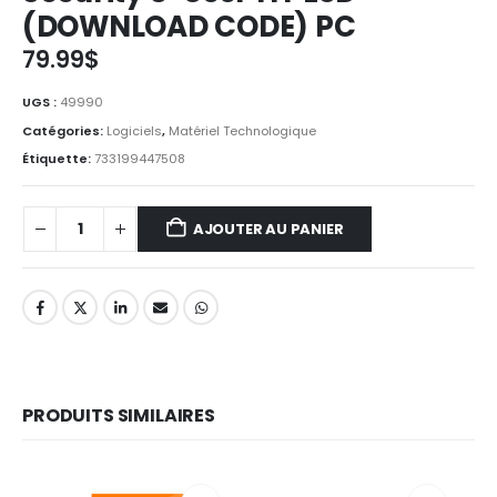
(DOWNLOAD CODE) PC
79.99
$
UGS :
49990
Catégories:
Logiciels
,
Matériel Technologique
Étiquette:
733199447508
AJOUTER AU PANIER
PRODUITS SIMILAIRES