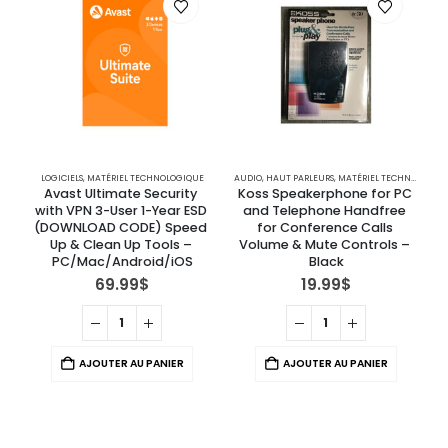
LOGICIELS
,
MATÉRIEL TECHNOLOGIQUE
AUDIO
,
HAUT PARLEURS
,
MATÉRIEL TECHNOLOGIQUE
A
Avast Ultimate Security 
Koss Speakerphone for PC 
with VPN 3-User 1-Year ESD 
and Telephone Handfree 
(DOWNLOAD CODE) Speed 
for Conference Calls 
r
Up & Clean Up Tools – 
Volume & Mute Controls – 
PC/Mac/Android/iOS
Black
69.99
$
19.99
$
AJOUTER AU PANIER
AJOUTER AU PANIER