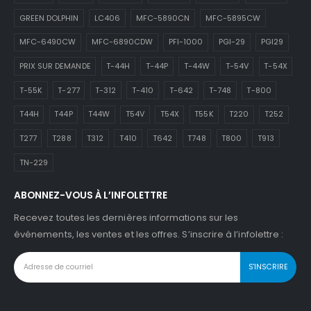
GREEN DOLPHIN
LC406
MFC-5890CN
MFC-5895CW
MFC-6490CW
MFC-6890CDW
PFI-1000
PGI-29
PGI29
PRIX SUR DEMANDE
T-44H
T-44P
T-44W
T-54V
T-54X
T-55K
T-277
T-312
T-410
T-642
T-748
T-800
T44H
T44P
T44W
T54V
T54X
T55K
T220
T252
T277
T288
T312
T410
T642
T748
T800
T913
TN-229
ABONNEZ-VOUS À L’INFOLETTRE
Recevez toutes les dernières informations sur les
événements, les ventes et les offres. S’inscrire à l’infolettre :