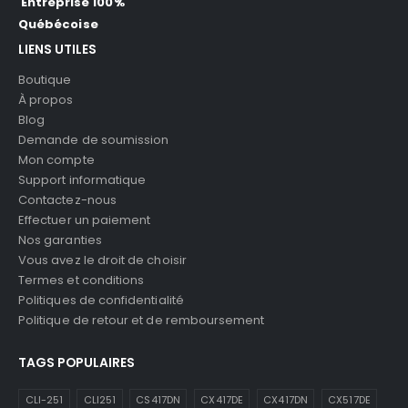
Entreprise 100%
Québécoise
LIENS UTILES
Boutique
À propos
Blog
Demande de soumission
Mon compte
Support informatique
Contactez-nous
Effectuer un paiement
Nos garanties
Vous avez le droit de choisir
Termes et conditions
Politiques de confidentialité
Politique de retour et de remboursement
TAGS POPULAIRES
CLI-251
CLI251
CS417DN
CX417DE
CX417DN
CX517DE