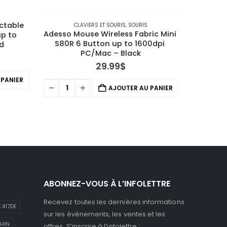
C
Adess
ctable 
CLAVIERS ET SOURIS
,
SOURIS
Ergono
Adesso Mouse Wireless Fabric Mini 
p to 
160
S80R 6 Button up to 1600dpi 
d
PC/Mac – Black
29.99
$
 PANIER
AJOUTER AU PANIER
ABONNEZ-VOUS À L’INFOLETTRE
Recevez toutes les dernières informations
417DE
sur les événements, les ventes et les
HIN
offres. S’inscrire à l’infolettre :