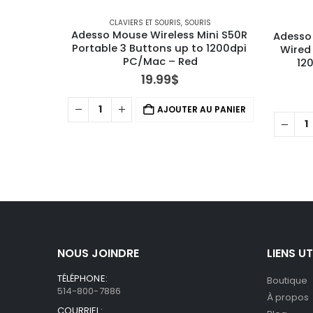
CLAVIERS ET SOURIS
,
SOURIS
Adesso Mouse Wireless Mini S50R 
Adesso
Portable 3 Buttons up to 1200dpi 
Wired
PC/Mac – Red
12
19.99
$
AJOUTER AU PANIER
NOUS JOINDRE
LIENS UT
TÉLÉPHONE:
Boutique
514-800-7886
À propos
COURRIEL: