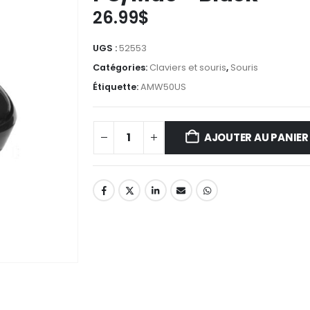
26.99
$
UGS :
52553
Catégories:
Claviers et souris
,
Souris
Étiquette:
AMW50US
AJOUTER AU PANIER