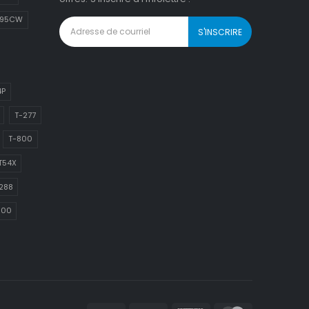
895CW
4P
T-277
T-800
T54X
288
800