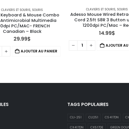
CLAVIERS ET SOURIS
,
SOURIS
CLAVIERS ET SOURIS
,
SOURIS
Adesso Mouse Wired Retra
 Keyboard & Mouse Combo 
Cord 2.5ft S8R 3 Button u
 Antimicrobial Multimedia 
1200dpi PC/Mac – Re
00dpi PC/MAC- FRENCH 
Canadian – Black
14.99
$
29.99
$
AJOUTER AU
AJOUTER AU PANIER
ILES
TAGS POPULAIRES
CLI-251
CLI251
CS417DN
CX
CX417DN
CX517DE
GREEN DOLP