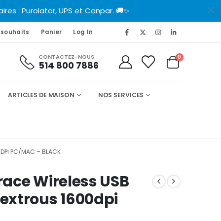
es : Purolator, UPS et Canpar. 🚚✨
 souhaits
Panier
Log In
CONTACTEZ-NOUS
0
514 800 7886
ARTICLES DE MAISON
NOS SERVICES
DPI PC/MAC – BLACK
ace Wireless USB
extrous 1600dpi