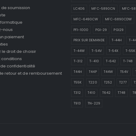
de soumission
LC406
MFC-5890CN
MFC-5
pte
MFC-6490CW
MFC-6890CDW
nformatique
z-nous
PFI-1000
PGI-29
PGI29
 un paiement
PRIX SUR DEMANDE
T-44H
T-4
ties
T-44W
T-54V
T-54X
T-55K
le droit de choisir
 conditions
T-312
T-410
T-642
T-748
 de confidentialité
T44H
T44P
T44W
T54V
 de retour et de remboursement
T55K
T220
T252
T277
T
T312
T410
T642
T748
T
T913
TN-229