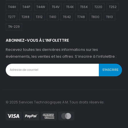
T44H
T44P
T44W
T54V
T54X
T55K
T220
T252
T277
T288
T312
T410
T642
T748
T800
T913
TN-229
ABONNEZ-VOUS À L’INFOLETTRE
Recevez toutes les dernières informations sur les
événements, les ventes et les offres. S’inscrire à l’infolettre :
© 2025 Services Technologiques A.M. Tous droits réservés.