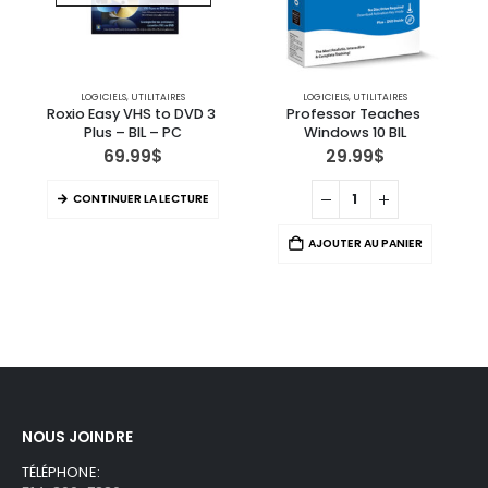
LOGICIELS
,
UTILITAIRES
LOGICIELS
,
UTILITAIRES
Roxio Easy VHS to DVD 3 
Professor Teaches 
M
Plus – BIL – PC
Windows 10 BIL
69.99
$
29.99
$
CONTINUER LA LECTURE
AJOUTER AU PANIER
NOUS JOINDRE
TÉLÉPHONE: