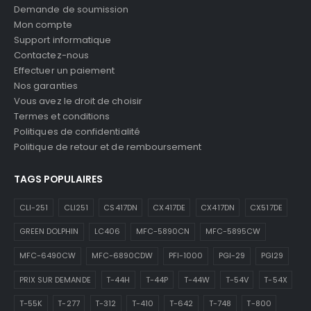
Demande de soumission
Mon compte
Support informatique
Contactez-nous
Effectuer un paiement
Nos garanties
Vous avez le droit de choisir
Termes et conditions
Politiques de confidentialité
Politique de retour et de remboursement
TAGS POPULAIRES
CLI-251
CLI251
CS417DN
CX417DE
CX417DN
CX517DE
GREEN DOLPHIN
LC406
MFC-5890CN
MFC-5895CW
MFC-6490CW
MFC-6890CDW
PFI-1000
PGI-29
PGI29
PRIX SUR DEMANDE
T-44H
T-44P
T-44W
T-54V
T-54X
T-55K
T-277
T-312
T-410
T-642
T-748
T-800