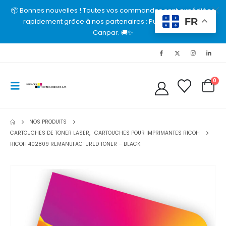
📦 Bonnes nouvelles ! Toutes vos commandes sont expédiées
FR
rapidement grâce à nos partenaires : Purolator, UPS et
Canpar. 🚚✨
0
NOS PRODUITS
CARTOUCHES DE TONER LASER
,
CARTOUCHES POUR IMPRIMANTES RICOH
RICOH 402809 REMANUFACTURED TONER – BLACK