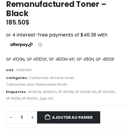
Remanufactured Toner –
Black
185.50
$
SP 4100N, SP 4100SF, SP 4100N-KP, SP 4110N, SP 4110SF
UGS :
GSSP4110
Catégories:
Cartouches de toner laser
,
Cartouches pour imprimantes Ricoh
Étiquettes:
402809
,
406997
,
SP 4100N
,
SP 4100N-KP
,
SP 4100SF
,
SP 4110N
,
SP 4110SF
,
Type 120
AJOUTER AU PANIER