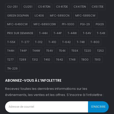
CLI-251
CLI251
CS417DN
CX417DE
CX417DN
CX517DE
GREEN DOLPHIN
LC406
MFC-5890CN
MFC-5895CW
MFC-6490CW
MFC-6890CDW
PFI-1000
PGI-29
PGI29
PRIX SUR DEMANDE
T-44H
T-44P
T-44W
T-54V
T-54X
T-55K
T-277
T-312
T-410
T-642
T-748
T-800
T44H
T44P
T44W
T54V
T54X
T55K
T220
T252
T277
T288
T312
T410
T642
T748
T800
T913
TN-229
ABONNEZ-VOUS À L’INFOLETTRE
Recevez toutes les dernières informations sur les
événements, les ventes et les offres. S’inscrire à l’infolettre :