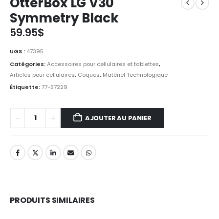
OtterBox LG V30
Symmetry Black
59.95
$
UGS :
47395
Catégories:
Accessoires pour cellulaires et tablettes
,
Articles pour cellulaires
,
Coques
,
Matériel Technologique
Étiquette:
77-57229
AJOUTER AU PANIER
PRODUITS SIMILAIRES