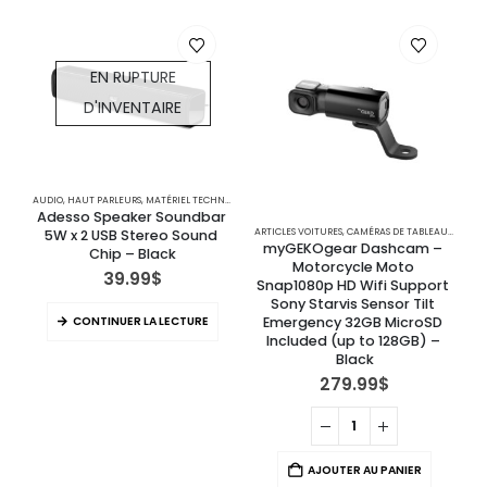
EN RUPTURE
D'INVENTAIRE
AUDIO
,
HAUT PARLEURS
,
MATÉRIEL TECHNOLOGIQUE
Adesso Speaker Soundbar 
ARTICLES VOITURES
,
CAMÉRAS DE TABLEAU DE BORD
5W x 2 USB Stereo Sound 
myGEKOgear Dashcam – 
Chip – Black
Motorcycle Moto 
39.99
$
Snap1080p HD Wifi Support 
Sony Starvis Sensor Tilt 
CONTINUER LA LECTURE
Emergency 32GB MicroSD 
Included (up to 128GB) – 
Black
279.99
$
AJOUTER AU PANIER