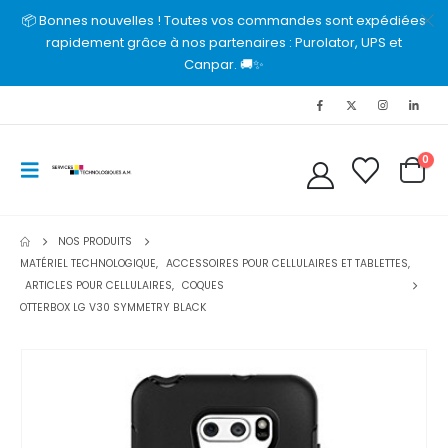
📦 Bonnes nouvelles ! Toutes vos commandes sont expédiées
rapidement grâce à nos partenaires : Purolator, UPS et
Canpar. 🚚✨
0
NOS PRODUITS
MATÉRIEL TECHNOLOGIQUE
,
ACCESSOIRES POUR CELLULAIRES ET TABLETTES
,
ARTICLES POUR CELLULAIRES
,
COQUES
OTTERBOX LG V30 SYMMETRY BLACK