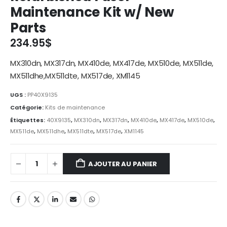
Maintenance Kit w/ New
Parts
234.95
$
MX310dn, MX317dn, MX410de, MX417de, MX510de, MX511de,
MX511dhe,MX511dte, MX517de, XM1145
UGS :
PP40X9135
Catégorie:
Kits de maintenance
Étiquettes:
40X9135
,
MX310dn
,
MX317dn
,
MX410de
,
MX417de
,
MX510de
,
MX511de
,
MX511dhe
,
MX511dte
,
MX517de
,
XM1145
AJOUTER AU PANIER