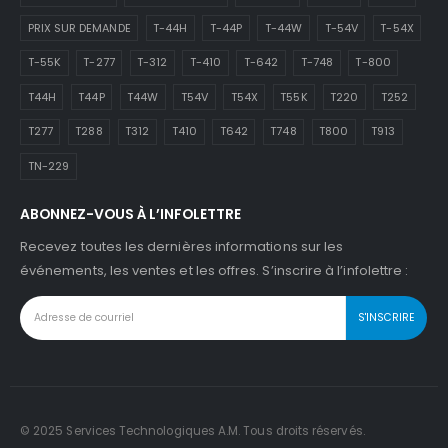
PRIX SUR DEMANDE
T-44H
T-44P
T-44W
T-54V
T-54X
T-55K
T-277
T-312
T-410
T-642
T-748
T-800
T44H
T44P
T44W
T54V
T54X
T55K
T220
T252
T277
T288
T312
T410
T642
T748
T800
T913
TN-229
ABONNEZ-VOUS À L’INFOLETTRE
Recevez toutes les dernières informations sur les
événements, les ventes et les offres. S’inscrire à l’infolettre :
© 2025 Services Technologiques A.M. Tous droits réservés.