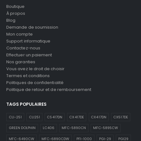
Boutique
À propos
Blog
Demande de soumission
Mon compte
Support informatique
Contactez-nous
Effectuer un paiement
Nos garanties
Vous avez le droit de choisir
Termes et conditions
Politiques de confidentialité
Politique de retour et de remboursement
TAGS POPULAIRES
CLI-251
CLI251
CS417DN
CX417DE
CX417DN
CX517DE
GREEN DOLPHIN
LC406
MFC-5890CN
MFC-5895CW
MFC-6490CW
MFC-6890CDW
PFI-1000
PGI-29
PGI29