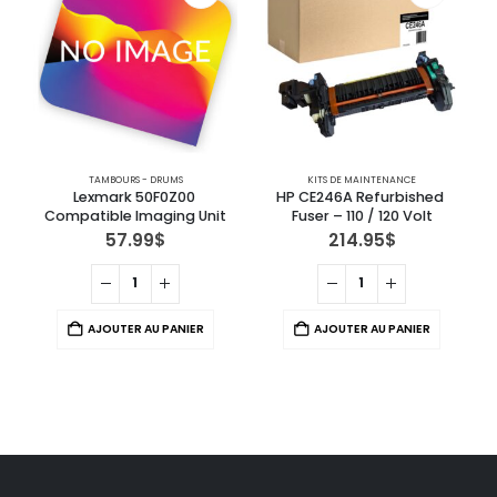
TAMBOURS - DRUMS
KITS DE MAINTENANCE
Lexmark 50F0Z00 
HP CE246A Refurbished 
Compatible Imaging Unit
Fuser – 110 / 120 Volt
57.99
$
214.95
$
AJOUTER AU PANIER
AJOUTER AU PANIER