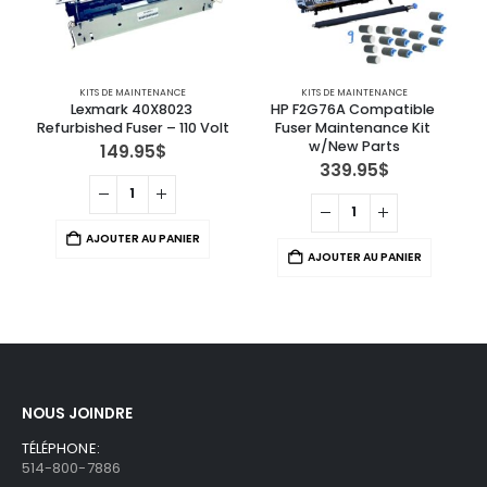
KITS DE MAINTENANCE
KITS DE MAINTENANCE
Lexmark 40X8023 
HP F2G76A Compatible 
Refurbished Fuser – 110 Volt
Fuser Maintenance Kit 
w/New Parts
149.95
$
339.95
$
AJOUTER AU PANIER
AJOUTER AU PANIER
NOUS JOINDRE
TÉLÉPHONE:
514-800-7886