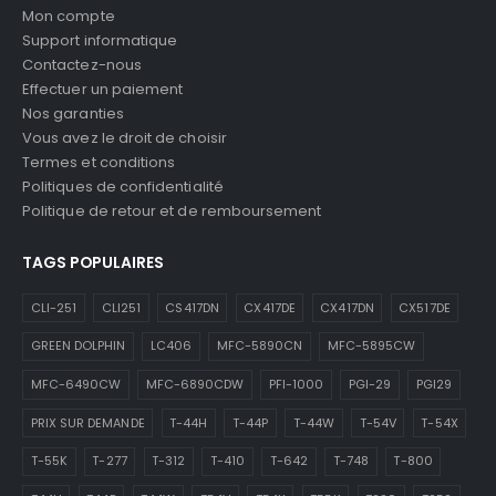
Mon compte
Support informatique
Contactez-nous
Effectuer un paiement
Nos garanties
Vous avez le droit de choisir
Termes et conditions
Politiques de confidentialité
Politique de retour et de remboursement
TAGS POPULAIRES
CLI-251
CLI251
CS417DN
CX417DE
CX417DN
CX517DE
GREEN DOLPHIN
LC406
MFC-5890CN
MFC-5895CW
MFC-6490CW
MFC-6890CDW
PFI-1000
PGI-29
PGI29
PRIX SUR DEMANDE
T-44H
T-44P
T-44W
T-54V
T-54X
T-55K
T-277
T-312
T-410
T-642
T-748
T-800