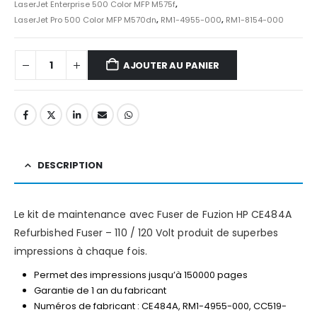
LaserJet Enterprise 500 Color MFP M575f
,
LaserJet Pro 500 Color MFP M570dn
,
RM1-4955-000
,
RM1-8154-000
AJOUTER AU PANIER
DESCRIPTION
Le kit de maintenance avec Fuser de Fuzion HP CE484A
Refurbished Fuser – 110 / 120 Volt produit de superbes
impressions à chaque fois.
Permet des impressions jusqu’à 150000 pages
Garantie de 1 an du fabricant
Numéros de fabricant : CE484A, RM1-4955-000, CC519-