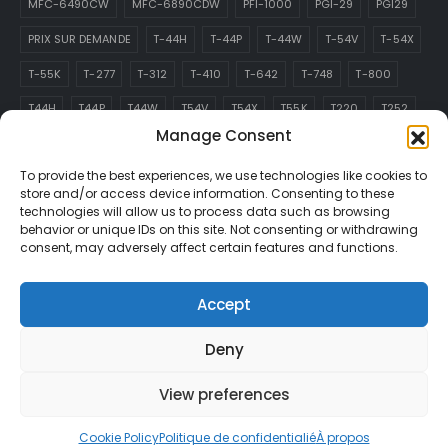
MFC-6490CW
MFC-6890CDW
PFI-1000
PGI-29
PGI29
PRIX SUR DEMANDE
T-44H
T-44P
T-44W
T-54V
T-54X
T-55K
T-277
T-312
T-410
T-642
T-748
T-800
T44H
T44P
T44W
T54V
T54X
T55K
T220
T252
Manage Consent
T277
T288
T312
T410
T642
T748
T800
T913
To provide the best experiences, we use technologies like cookies to
TN-229
store and/or access device information. Consenting to these
technologies will allow us to process data such as browsing
ABONNEZ-VOUS À L’INFOLETTRE
behavior or unique IDs on this site. Not consenting or withdrawing
consent, may adversely affect certain features and functions.
Recevez toutes les dernières informations sur les
événements, les ventes et les offres. S’inscrire à l’infolettre :
Accept
Deny
View preferences
Cookie Policy
Politique de confidentialié
À propos
© 2025 Services Technologiques A.M. Tous droits réservés.