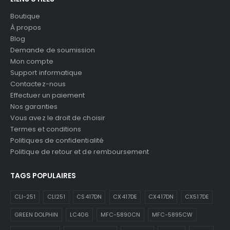
Boutique
À propos
Blog
Demande de soumission
Mon compte
Support informatique
Contactez-nous
Effectuer un paiement
Nos garanties
Vous avez le droit de choisir
Termes et conditions
Politiques de confidentialité
Politique de retour et de remboursement
TAGS POPULAIRES
CLI-251
CLI251
CS417DN
CX417DE
CX417DN
CX517DE
GREEN DOLPHIN
LC406
MFC-5890CN
MFC-5895CW