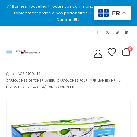
📦 Bonnes nouvelles ! Toutes vos commandes sont expédiées
FR
rapidement grâce à nos partenaires : Purolator, UPS et
Canpar. 🚚✨
0
NOS PRODUITS
CARTOUCHES DE TONER LASER
,
CARTOUCHES POUR IMPRIMANTES HP
FUZION HP CE285A (85A) TONER COMPATIBLE