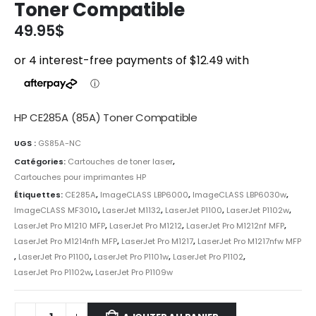
Toner Compatible
49.95
$
HP CE285A (85A) Toner Compatible
UGS :
GS85A-NC
Catégories:
Cartouches de toner laser
,
Cartouches pour imprimantes HP
Étiquettes:
CE285A
,
ImageCLASS LBP6000
,
ImageCLASS LBP6030w
,
ImageCLASS MF3010
,
LaserJet M1132
,
LaserJet P1100
,
LaserJet P1102w
,
LaserJet Pro M1210 MFP
,
LaserJet Pro M1212
,
LaserJet Pro M1212nf MFP
,
LaserJet Pro M1214nfh MFP
,
LaserJet Pro M1217
,
LaserJet Pro M1217nfw MFP
,
LaserJet Pro P1100
,
LaserJet Pro P1101w
,
LaserJet Pro P1102
,
LaserJet Pro P1102w
,
LaserJet Pro P1109w